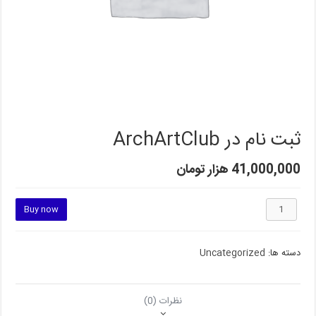
ثبت نام در ArchArtClub
41,000,000
هزار تومان
ثبت
Buy now
نام
در
ArchArtClub
دسته ها:
Uncategorized
عدد
نظرات (0)