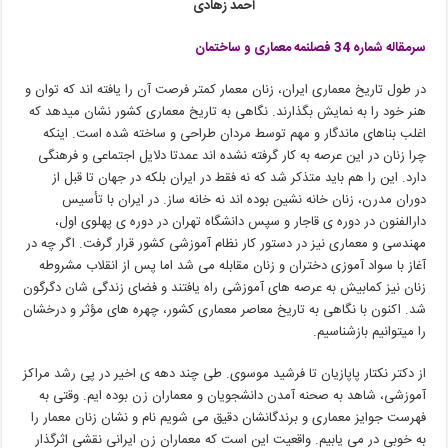
احمد زهادی
سرمقاله شماره 34 فصلنمه معماری و ساختمان
در طول تاریخ معماری ایران، زنان معمار کمتر فرصت آن را یافته اند که توان و
هنر خود را به نمایش بگذارند. نگاهی به تاریخ معماری کشور نشان میدهد که
اغلب بناهای ماندگار و مهم توسط مردان طراحی و ساخته شده است. اینکه
چرا زنان در این عرصه به کار گرفته نشده اند عمدتا دلایل اجتماعی و فرهنگی
دارد. این را هم باید متذکر شد که نه فقط در ایران بلکه در جهان تا قبل از
دوران مدرن، زنان خانه نشین بوده اند نه خانه ساز. در ایران با تأسیس
دارالفنون در دوره ی قاجار و سپس دانشگاه تهران در دوره ی پهلوی اول،
مهندسی و معماری نیز در دستور کار نظام آموزشی کشور قرار گرفت. اگر چه در
آغاز با سواد آموزی دختران و زنان مقابله می شد اما پس از انقلاب مشروطه
زنان نیز کمابیش به عرصه های آموزشی راه یافتند و فضای زندگی شان دگرگون
شد. اکنون با نگاهی به تاریخ معاصر معماری کشور، چهره های مؤثر و درخشان
را میتوانیم بازشناسیم.
از دکتر نکتار پاپازیان تا فرشید موسوی. طی چند دهه ی اخیر در پی رشد مراکز
آموزشی، شاهد به صحنه آمدن دانشجویان و معماران زن بوده ایم. وقتی به
فهرست جوایز معماری و برندگانشان دقیق می شویم نام و نشان زنان معمار را
به خوبی در می یابیم. واقعیت این است که معماران زن ایرانی نقشی اثرگذار