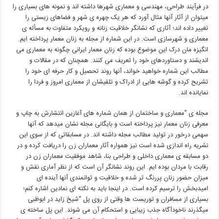
در فرآیند طراحی، مهندسی و معماری شهرها داشته اند و نمونه های بسیاری را
میتوان از آثار آنها مثال آورد که هر یک چهره ی شهر و فضاهای زیستی را
تغییر داده اند؛ آثاری که نشانگر خلاقیت زنانه و رویکرد متفاوت به مسأله ی
معماری و شهرسازی است. در این شماره از مجله به زنان معمار پرداخته ایم.
انگیزه مان درک این موضوع بوده که زنان معمار ایرانی چگونه به معماری می
اندیشند و دستاوردهای خود را تعریف می کنند. همچنان که در مقالات و
مطالب این شماره خواهید خواند، آنها روند تحصیل و کار حرفه ای خود را
تشریح کرده و گوشه هایی از ادراک و تلقیشان از معماری امروز و فردا را
نمایانده اند.
مجله ی “معماری و ساختمان از همان شماره های آغازین انتشارش به چاپ و
معرفی زنان معمار نیز پرداخته است و بایگانی مجله نشان میدهد که آنها
سهمی درخور در تولید مطالب مجله داشته اند. در مسابقاتی که از سوی این
نشریه راه اندازی شده است نیز همواره آثار معماران زن را دریافت کرده و در
دو مسابقه ی معماری داخلی و طراحی بنا، شاهد موفقیت معماران زن در
رقابت با مردان بوده ایم. این روند نشانگر آن است که از نظر آماری نقش و
میزان حضور زنان پررنگ تر شده و خلاقیت و توانمندی آنها آینده ای
امیدبخش را ترسیم کرده است. در اینجا باید به نکته ای نمادین اشاره کنم؛
بسیاری از مسافران و توریست ها وقتی از روی پل “شیخ زاید در ابوظبی
میگذرند ناخودآگاه جذب زیبایی و استحکام آن می شوند. این پل ساخته ی