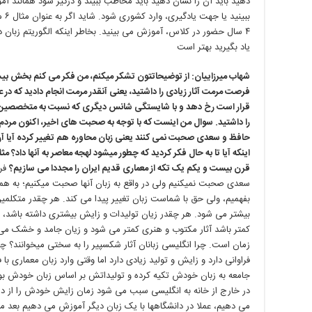
دهید باید آن را نشان دهید باید مخاطب ببیند و درگیر شود همانند آ
ببینید یا جهت یادگیری، وارد کشوری شود. شاید اگر به عنوان مثال
۶
م
۴
سال حضور در کلاس، آموزش می بینید. بخاطر اینکه الگوریتم زبان در 
یاد بگیرید بهتر است
شهاب میرزاییان: از توضیحاتتون تشکر میکنم، من فکر می کنم بخش بیشت
فرصت مرمت آثار زیادی را داشتید، یعنی آنقدر مرمت انجام دادید که در ع
قرار است رخ دهد و با شایستگی شانس دیگری که نسبت به متخصصین م
را داشتید. سوال من اینست که با توجه به صحبت های اخیر، اکنون مر
حافظ و سعدی صحبت نمی کنند یعنی زبان محاوره هم تغییر کرده آیا آن م
اینکه آیا تا به حال فکر کردید که چطور میشود لهجه معاصر به آنها داد؟ مث
قرن بیست و یکم یک تکه از معماری قدیم ایران را مجددا می سازیم؟
فرا
سعدی صحبت نمیکنیم ولی در واقع به زبان آنها صحبت میکنیم؛ به همین
بفهمیم، ولی حق با شماست زبان تغییر پیدا می کند. هر چقدر متکلمی
بیشتر می شود. هر چقدر زیان تولیدات و زایش بیشتری داشته باشد، 
کمتر باشد آثار مکتوب و هنری کمتر می شود و زیان جامد و خشک می
زمان است. چرا انگلیسی زبانان آثار شکسپیر را به سختی میخوانند؟ 
فراوانی دارد و زایش و تولید زیادی دارد اما وقتی وارد زبان معماری ب
جامعه به زبان خودش تکیه کرده و تولیداتش بر اساس زبان خودش بوده
در خارج از خانه به انگلیسی سبب می شود زمان زایش خودش را از دس
می دهیم، عملا در دانشگاهها با یک زبان دیگر آموزش می دهیم بعد 