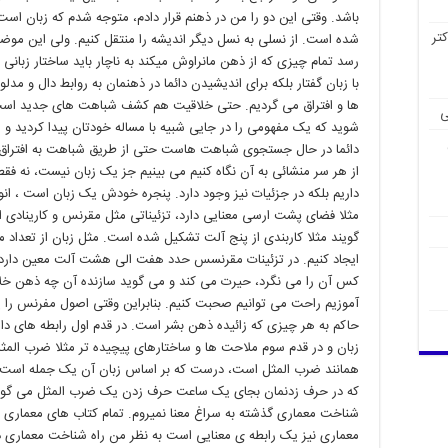
باشد. وقتی این دو را من در ذهنم قرار دادم، متوجه شدم که زبان ا
تر
شده است. از نسلی به نسل دیگر اندیشه را منتقل کنیم. ولی این موض
رسد تمام چیزی که از ذهن مانراوش میکند به ناچار باید ساختار زبانی د
با زبان گفتار بلکه برای اندیشیدن دائما در ذهنمان به روابط دال و مد
ها و افتراق می گردیم. حتی خلاقیت هم کشف شباهت های جدید است، 
ی
شوید که یک مفهومی را در جایی شبیه با مساله خودتان
پیدا کردید و
دائما در حال جستجوی شباهت هاست حتی از طریق شباهت به افتراق ه
از هر سر منشائی به آن نگاه کنیم می بینیم جز یک زبان نیست، نه فقط
داریم بلکه در جزئیات نیز وجود دارد. پنجره خودش یک زبان است ، انوا
مثلا فضای پشت ارسی معنایی دارد، تزئیناتی مثل مقرنس و کارینادی
گویند مثلا کاربندی از پنج آلت تشکیل شده است. مثل زبان از تعداد م
ایجاد کنیم. در تزئینات مقرنسس حدد هفت الی هشت آلت معین دارد ول
کس آن را می نگرد، حیرت می کند و می گوید سازنده آن چه ذهن خلا
آموزیم راحت می توانیم صحبت کنیم. بنابراین وقتی اصول مفرنس را یاد
حاکم به هر چیزی که زائيده ذهن بشر است. در قدم اول رابطه های داله
زبان و در قدم سوم ملاحت ها و ساختارهای پیچیده تر مثلا ضرب المثل
همانند ضرب المثل است، درست که بر اساس زبان آن یک جمله است ول
که در حرف زدنمان بجای یک ساعت حرف زدن یک ضرب المثل می گوییم 
شناخت معماری گذشته به سراغ معنا نمیروم. تمام کتاب های معماری تار
معماری نیز یک رابطه ی معنایی است به نظر من راه شناخت معماری د