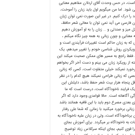
ت است، در حس وحدت آقای اردلان مفاهیم معنایی
ی شود. اما من می
گویم اول باید زبان را آموخت،
 را درک کنیم. در غیر این صورت نمی توان ژیان
ن فارسی می آید نمی توان با معانی شعر حافظ،
ثل میز و صندلی و … زبان را به او آموزش دهیم
معنایی و چون زبانی به همه چیز نگاه میکنم ،
ی که به زبان حاکم است تغییرات فرآیندی است و
 رویکردی روش شناسی خودم را تغییر میدهم، یک
فقط راجع به مسیر های ممکن صحبت میکند این
از رویکرد زبان می بینم و دست آخر اگر بخواهم
خورد نمیکند خیلی متفاوت است، کسی که زبانی
صی که زبانی طراحی نمیکند هیچ کدام را در نظر
قل پنجاه هزار بیت شعر حفظ باشد، دلیلش این
ک فرایند ناخودآگاه است، درست است که ما
 آگاهانه است. حالا قواعدی وجود دارد که اگر
 بعدی مصرع دوم باید با این قافیه همانند باشد
انی برخورد میکنید با زمانی که شما علی رفتار
رناخودآگاه است، ولی در زبان عليه ناخودآگاه به
ت به ناخوداگاه بر میگردد. برای آموزش بجای
ا قوی کنیم، بجای اینکه سرکلاس زیاد توضیح