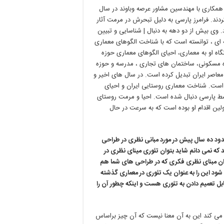
 همکاری با مهندسین مشاور عرصه وباوند در سال
ند. فرامرز پارسی به دلیل تبحرش در مرمت آثار
. وی بیش از دو دهه به دنبال | شناسایی و تبیین
 ای ، توانسته است که با شناخت الگوهای معماری
 نگاه او به معماری، احیای الگوهای معماری حوزه
ه مسکونی، ساختمان های تجاری ، مدرسه و حوزه
معاصر ایران تبدیل کرده است. در سال های اخیر و
ه است. شناخت معماری روستایی ایران و احیای
ط پارسی دنبال شده است. احیا و مرمت روستای
لین اقدام او بوده است که به سرعت در حال
ود ده سال پیش در مورد مبانی نظری در طراحی
که نمی دانم شاید بتوان تئوری مینای نظری در
نوان مبنای نظری فکری که در طراحی های شما هم
شود این را به عنوان یک تئوری در معماری گذشته
قابل تعمیم دادن به تئوری هست و اینکه چطور آن را
| می کند این به آن معنا نیست که آن چیز براساس