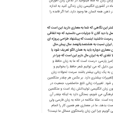
موزش زبان که شما میتوانید در کلاس زبان آموزش
اه در کشوری انگلیسی زبان زندگی کنید به اندازه
ذهن همه انسان ها وجود دارد، اما اگر قاعده را
ر این نگاهی که شما به معماری دارید این است که
مل با دید کلان تا جزئیات می دانستید که چه اتفاقی
رمت داشتید اینست که پیشنهاد طراحی پروژه ای
دم ایران نسبت به هشتصديانهصد سال پیش مثل
عماری دوباره باید به همان الگو تعریف شود یا
لا نقدی که به ایران مال دارم این است که چرا در
مرز پارسی: درست است که ما به زبان حافظ و
 دلیل که می توانیم شعر حافظ را بخوانیم و
ن به یک زبانی بیشتر باشند سرعت تحولات زبان
|تغییرات بیشتری دارد. بر عکس هر چقدر متکلمین
 شود. تغییرات زبانی تابع حاصلضرب جمعیت در
چون زبان انگلیسی تولیداتش زیاد است و متکلمین
ا فرهنگی می شویم، بستگی دارد به اینکه چقدر آن
 است. مثلا مکالمه در خانه به زبان فارسی ولی
ت بدهد، ما در معماری هم همین کار را انجام
می گوییم چرا این زبان پاسخگوی مسائل ما نیست؟