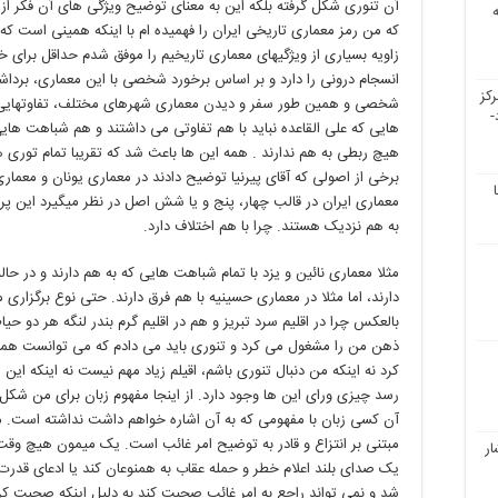
آن تنوری شکل گرفته بلکه این به معنای توضیح ویژگی های آن فکر از ی
که من رمز معماری تاریخی ایران را فهمیده ام با اینکه همینی است که 
زاویه بسیاری از ویژگیهای معماری تاریخیم را موفق شدم حداقل برای 
انسجام درونی را دارد و بر اساس برخورد شخصی با این معماری، برد
کز
شخصی و همین طور سفر و دیدن معماری شهرهای مختلف، تفاوتهایی ر
-
هایی که علی القاعده نباید با هم تفاوتی می داشتند و هم شباهت های
هیچ ربطی به هم ندارند . همه این ها باعث شد که تقریبا تمام توری ها
برخی از اصولی که آقای پیرنیا توضیح دادند در معماری یونان و معماری 
معماری ایران در قالب چهار، پنج و یا شش اصل در نظر میگیرد این پ
به هم نزدیک هستند. چرا با هم اختلاف دارد.
مثلا معماری نائین و یزد با تمام شباهت هایی که به هم دارند و در ح
دارند، اما مثلا در معماری حسینیه با هم فرق دارند. حتی نوع برگزاری 
بالعکس چرا در اقلیم سرد تبریز و هم در اقلیم گرم بندر لنگه هر دو حی
ذهن من را مشغول می کرد و تنوری باید می دادم که می توانست همه 
کرد نه اینکه من دنبال تنوری باشم، اقیلم زیاد مهم نیست نه اینکه این
رسد چیزی ورای این ها وجود دارد. از اینجا مفهوم زبان برای من شک
آن کسی زبان با مفهومی که به آن اشاره خواهم داشت نداشته است. میم
مبتنی بر انتزاع و قادر به توضیح امر غائب است. یک میمون هیچ وقت 
ار
یک صدای بلند اعلام خطر و حمله عقاب به همنوعان کند یا ادعای قدرت کن
شد و نمی تواند راجع به امر غائب صحبت کند به دلیل اینکه صحبت کر