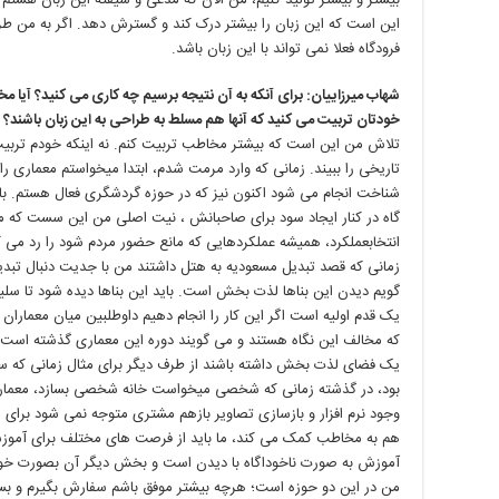
بیشتر و بیشتر تولید کنیم، من الان که مدعی و شیفته این زبان هستم
این است که این زبان را بیشتر درک کند و گسترش دهد. اگر به من طراح
فرودگاه فعلا نمی تواند با این زبان باشد.
شهاب میرزاییان: برای آنکه به آن نتیجه برسیم چه کاری می کنید؟ آیا مخا
خودتان تربیت می کنید که آنها هم مسلط به طراحی به این زبان باشند؟
ف
تلاش من این است که بیشتر مخاطب تربیت کنم. نه اینکه خودم تربیت 
تاریخی را ببیند. زمانی که وارد مرمت شدم، ابتدا میخواستم معماری 
شناخت انجام می شود اکنون نیز که در حوزه گردشگری فعال هستم. با م
گاه در کنار ایجاد سود برای صاحبانش ، نیت اصلی من این سست که مردم
انتخابعملکرد، همیشه عملکردهایی که مانع حضور مردم شود را رد می ک
زمانی که قصد تبدیل مسعودیه به هتل داشتند من با جدیت دنبال تبد
گویم دیدن این بناها لذت بخش است. باید این بناها دیده شود تا سلیقه،
یک قدم اولیه است اگر این کار را انجام دهیم داوطلبین میان معمارا
که مخالف این نگاه هستند و می گویند دوره این معماری گذشته است.
یک فضای لذت بخش داشته باشند از طرف دیگر برای مثال زمانی که 
بود، در گذشته زمانی که شخصی میخواست خانه شخصی بسازد، معمار و م
وجود نرم افزار و بازسازی تصاویر بازهم مشتری متوجه نمی شود برای
هم به مخاطب کمک می کند، ما باید از فرصت های مختلف برای آموزش 
آموزش به صورت ناخوداگاه با دیدن است و بخش دیگر آن بصورت خودآ
من در این دو حوزه است؛ هرچه بیشتر موفق باشم سفارش بگیرم و بسا