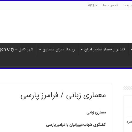
اره ما
تماس با ما
Artalk
تقدیر از معمار معاصر ایران
رویداد میزان معماری
شهر کامل – Paragon City
معماری زبانی / فرامرز پارسی
معماری زبانی
هره
گفتگوی شهاب میرزائیان با فرامرز پارسی