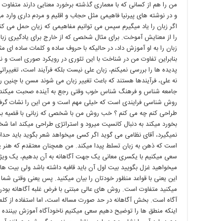
من را هم از کسانی که با معماری گذشته برخورد معنایی دارند متفاو
و در نوشته های پیرنیا فاهیمی مثل حجاب و اقلیم و مردم داری وارد م
اگر زبان را یاد میگیرم سپس می توانیم مفاهیمی که زیان حمل می کند
را از معنایش آموخت. برای مثال شخصی که از خارج برای یادگیری زبا
زبان را به او آموزش داد، در حالیکه با حروف ساده و کلمات ساده ای م
بنابراین تفاوت من در شناخت با این تئوری در رویکرد صوری است و نه 
پدیده ها را بررسی نمیکنم، زبان علی نیست بلکه فرآیند است، تغییرات
نه علی، فرآیندها هستند که باعث تغییر زبان می شوند مسن با چنین
جامعه شناس و فرهنگ شناس خوب وقتی رجع به آینده صحبت میکند 
روش شناسی فرایندی است که خیلی مهم است و من این را نشات گرفته 
طراحی کنم چه می کنم ؟ خب روش من با شخصی که زبانی با قضیه بر
بخورد میکند به دنبال کانسپت میرود و استراتژی طراحی میکند اما شخ
نمیگیرد، آقای نظامی می گوید اگر کسی میخواهد شعر بگوید باید حدا
است که ذهن به زبان تسلط پیدا میکند. من همچنان معتقدم که هنر ی
سعی میکنیم با یکسری معانی یک جهت آگاهانه به آن بدهیم، یک ویژگی
میخواهید غزل بگویید بیت اول آن باید قافیه داشته باشد ولی بیت های
این یعنی با قواعد منظور خودتان را بیان میکنید. پس یعنی وقتی شما زی
میکنید متفاوت است. روش های عالی مبتنی با فرض غلبه آگاهانه بودن ب
آگاه است. بخش آگاهانه در حد صورت مساله است، اما استفاده از کلما
اینکه منطق ها را توضیح دهیم سعی میکنیم ناخودآگاه آموزش بیننده ر