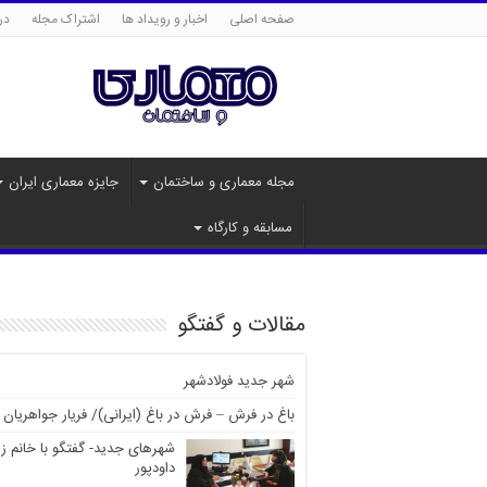
صفحه اصلی
اخبار و رویداد ها
اشتراک مجله
درب
مجله معماری و ساختمان
جایزه معماری ایران
مسابقه و کارگاه
مقالات و گفتگو
شهر جدید فولادشهر
باغ در فرش – فرش در باغ (ایرانی)/ فریار جواهریان
شهرهای جدید- گفتگو با خانم ز
داودپور