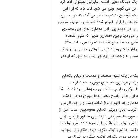
ک دیدگاه معین است. بنابراین نمیتوان ادعا کرد
من می گویم. ولی می شود ادعا کرد که از | این
خودم توضیح بدهم، به نظر می آید، که در مجموع
اشت های فراوان انجام شده شخصی ، تجارب مرمتی
ا می دیدم بین این معماری های بین معماری
ی می دیدم بین معماری هایی که علی القاعده
یی که قبلا بیان شده به نظر ناقص بیاید، مثلا
آفریقا هم وجود دارد. یا وقتی اصولی را برای کل
رسش به وجود می آید چرا پس دو شهر که اینقدر
الیکه در یک اقلیم هستند و مذهب و زیان یکسان
مراسم عزاداری هم هیچ فرقی با هم ندارند،
اط مرکزی داریم. مانند این چیزهایی بود که همیشه
این ها را پاسخ دهد اتفاقا تنوری به من کمک
 معماری به اقلیم پاسخ نداده باشد ولی به نظر می
ل گرفت. زبان ویژگی انسان هموسپین است. قبل از
ون ها هم زبانی دارند ولی منظور از زبان، زبان
نمی تواند امر غائب را توضیح دهد. می تواند با
د، اما نمی تواند بگوید دیروز عقایی از اینجا رد
دن در مورد یک امر غائب متکی بر انتزاع می