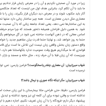
زیرا در مورد آن صحبتی نکردیم و آن را در معرض زایش قرار ندادیم بر
ما باید با آن تكلم کرد، بنابراین هدف اول من اینست که تعداد متکلمین
آثار باید مکتوب شوند و در معرض دید دیگران قرار بگیرند، زبان را با
معماری مثل دیدن معماری است. همه چیز ساختار زبانی دارد منتها تح
به این ساختارها نمی دهد، یعنی تعداد جامعه زبانی که با آن صحبت 
شود. به همین دلیل طراحان همیشه دلخور هستند که چرا مردم حرفشان
اساس معانی که در ذهن آنهاست ساخته نمی شود در گل میخواهم بگویم
حتما به روز خواهد شد، و نهایتا حتما قدرت بیان مفاهیم جدید را خو
واقع دستور زبان بخش واقعی زبان نیست این تلاش ما است برای قاعده 
قواعدی که ما میگذاریم هیچ وقت عمومیت ندارد بلکهاستثنا هم دارد، ا
چیزیست که آن زيان قبلا با آن حرف زده ، مثل خانه و مسجد و بازار، اما
شهاب میرزاییان: آن معماری چقدر پاسخگوست؟
فرامرز پارسی: نمی توا
نرسیده است
شهاب میرزاییان: مگر اینکه نگاه صوری و نرمال باشد؟!
فرامرز پارسی: دقیقا، حتی طراحی مثلا بیمارستان با این زبان سخت 
نداشته است و وقتی نبوده برای آن کلمه ای نیز وجود نداشته و تبدی
پیشنهاد دیگر دارم؛ فرودگاه را با آن زبان تعریف نکنیم، اجازه دهیم با