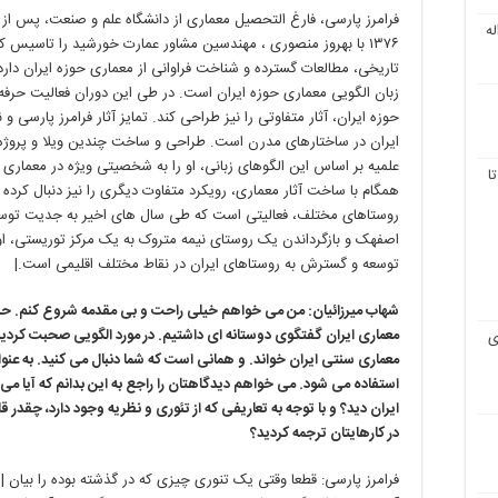
فرامرز پارسی، فارغ التحصیل معماری از دانشگاه علم و صنعت، پس از
ه
۱۳۷۶
با بهروز منصوری ، مهندسین مشاور عمارت خورشید را تاسیس کرد
تاریخی، مطالعات گسترده و شناخت فراوانی از معماری حوزه ایران دارد
زبان الگویی معماری حوزه ایران است. در طی این دوران فعالیت حرفه
حوزه ایران، آثار متفاوتی را نیز طراحی کند. تمایز آثار فرامرز پارسی و
ایران در ساختارهای مدرن است. طراحی و ساخت چندین ویلا و پروژ
علمیه بر اساس این الگوهای زبانی، او را به شخصیتی ویژه در معماری 
ا
همگام با ساخت آثار معماری، رویکرد متفاوت دیگری را نیز دنبال کرد
روستاهای مختلف، فعالیتی است که طی سال های اخیر به جدیت توس
اصفهک و بازگرداندن یک روستای نیمه متروک به یک مرکز توریستی، او
توسعه و گسترش به روستاهای ایران در نقاط مختلف اقلیمی است
.|
شهاب میرزائیان: من می خواهم خیلی راحت و بی مقدمه شروع کنم. حد
معماری ایران گفتگوی دوستانه ای داشتیم. در مورد الگویی صحبت کردید 
ی
معماری سنتی ایران خواند. و همانی است که شما دنبال می کنید. به ع
استفاده می شود. می خواهم دیدگاهتان را راجع به این بدانم که آیا می 
ایران دید؟ و با توجه به تعاریفی که از تئوری و نظریه وجود دارد، چقدر 
در کارهایتان ترجمه کردید؟
فرامرز پارسی: قطعا وقتی یک تنوری چیزی که در گذشته بوده را بیان 