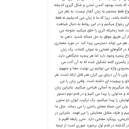
ست که باعث بوجود آمدن تمدن و شکل گیری اندیشه
وع فقط منحصر به زبان گفتار نیست؛ به نظر می
اشته باشد، زیرا که ما با زبان می اندیشیم نه فقط
لولی رجوع میکنیم و در این روابط به دنبال شباهت
شما زمانیکه اثری را خلق میکنید متوجه می
 از آن طریق موفق به حل مساله شديد. ذهن ما
م می تواند دسترسی پیدا کند. در مورد معماری،
 در الگوهای فضایی به عنوان کلمات، یک زبان
ع پنجره وجود دارد اما هر پنجره جایگاهی دارد،
 از یکسری کلمه تشکیل شده که به آن آلت می
حدودی واژه می توانیم بی نهایت معنا و مفهوم
ی با آن دریای بی کران هنر قابل ارائه است، هر
ق و پیچیده ای داشته است. وقتی زبان را می
 میگیریم به آسانی طراحی میکنیم. بنابراین زبان
 و مدلولی را پیدا می کنیم و در قدم دوم دستور
هایش را پیدا میکنیم، یک ترکیب ایوان دو ستون
ی این جمله معنای راحتی را می رساند. مثل ما
و طرف مقابل معنایش را می فهمد. بنابراین در
یخی، رویکرد معنایی دارد. حتی رابطه اقلیم با
ر گذشته در قدم اول برخورد صوری است از اینجا