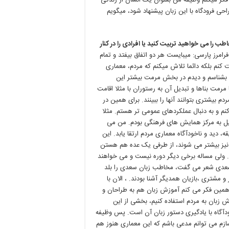
 فکر میکنم وظیفه من بعنوان یک انسان از زندگی
ی فرودگاه با این زبان پیشنهاد شود، میگویم
طب را می خواهید تربیت کنید یا افرادی را در کنار
رامرز پارسی: میبایست هر دو اتفاق بیفتد و تمام
کنم بلکه دائما تلاش میکنم که مردم، معماری
را بشناسم و دیدم در بخش مرمت بیشتر این
رمت بناها و تبدیل آن به رستوران با مثلا اقامت
 بیشتری بتوانند آنها را ببینند. برای همین در
نم و به دنبال عملکردهای عمومی تر هستم. مثلا
یل به مرکز همایش های فرهنگی بودم. من می
 دید و ناخودآگاه معماری مردم ارتقا یابد. این
ن نیز بیشتر می شوند، از طرفی یک عده هم هستن
 ولی مساله برخی دیگر دوره نیست و می خواهند
سعدی شعر می گفت، مخاطب زبان سعدی را بلد
شتری ،بازیان همدیگر آشنا بودند. ، الان با
 همین فکر می کنم آموزش زبان هم به طراحان و
زبان به مردم استفاده کنیم، بخشی از این
گاه با یادگیری دستور زبان آن است. پس وظیفه
زم می توانم مدعی باشم که این معماری هنوز هم