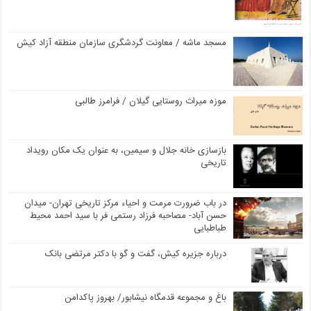
مسجد ماشه / معاونت گردشگری سازمان منطقه آزاد کیش
موزه میراث روستایی گیلان / فرامرز طالبی
بازسازی خانه جلال و سیمین، به عنوان یک مکان رویداد
تاریخی
در باب ضرورت مرمت و احیاء مرکز تاریخی تهران- میدان
حسن آباد- مصاحبه فرزاد رستمی فر با سید احمد محیط
طباطبایی
درباره جزیره کیش، گفت و گو با دکتر مرتضی بانک
باغ و مجموعه قدمگاه نیشابور/ بهروز پاکدامن