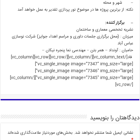
– شهر و محله
نکته: از برترین پروژه ها در موضوع نور پردازی تقدیر به عمل خواهد آمد
– برگزار کننده:
نشریه تخخصی معماری و ساختمان
میزبان : (محل برگزاری جلسات داوری و مراسم اهداء جوایز) شرکت نوسازی
عباس آباد
حامیان : آونداد – همر بتن – مهندسی نما پنجره نیکان –
فاد[/vc_column_text][/vc_column][/vc_row][vc_row][vc_column]
[vc_single_image image=”7347″ img_size=”large”]
[vc_single_image image=”7346″ img_size=”large”]
[vc_single_image image=”7345″ img_size=”large”][/vc_column]
[/vc_row]
دیدگاهتان را بنویسید
نشانی ایمیل شما منتشر نخواهد شد.
بخش‌های موردنیاز علامت‌گذاری شده‌اند
*