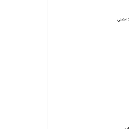
افضلی
اری