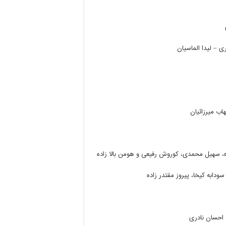
ی
–
لیدا
الماسیان
اب
میرزائیان
،
سهیل
محمدی،
کوروش
رفیعی
و
هومن
بالا
زاده
سودابه
کیخا،
پیروز
مقتدر
زاده
احسان
نادری