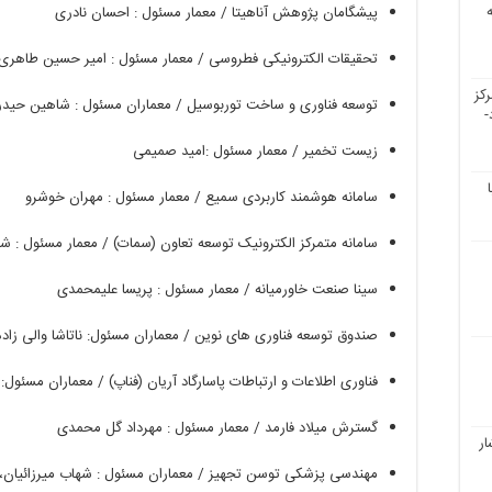
پیشگامان
پژوهش
آناهیتا
/
معمار
مسئول
:
احسان
نادری
تحقیقات
الکترونیکی
فطروسی
/
معمار
مسئول
:
امیر
حسین
طاهری
کز
توسعه
فناوری
و
ساخت
توربوسیل
/
معماران
مسئول
:
شاهین
حیدر
-
زیست
تخمیر
/
معمار
مسئول
:
امید
صمیمی
سامانه
هوشمند
کاربردی
سمیع
/
معمار
مسئول
:
مهران
خوشرو
سامانه
متمرکز
الکترونیک
توسعه
تعاون
(
سمات
) /
معمار
مسئول
:
شه
سینا
صنعت
خاورمیانه
/
معمار
مسئول
:
پریسا
علیمحمدی
صندوق
توسعه
فناوری
های
نوین
/
معماران
مسئول
:
ناتاشا
والی
زاده
فناوری
اطلاعات
و
ارتباطات
پاسارگاد
آریان
(
فناپ
) /
معماران
مسئول
:
گسترش
میلاد
فارمد
/
معمار
مسئول
:
مهرداد
گل
محمدی
ار
مهندسی
پزشکی
توسن
تجهیز
/
معماران
مسئول
:
شهاب
میرزائیان،