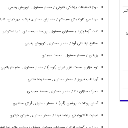
مرکز
تحقیقات
پزشکی
قانونی
/
معمار
مسئول
:
کوروش
رفیعی
تر
مهندسی
کاوندیش
سیستم
/
معماران
مسئول
:
فرشید
بهزادیان،
شیلا
نفت
آزما
پژوه
/
معماران
مسئول
:
پریسا
علیمحمدی،
دایا
استودیو
ی
صنایع
ارتباطی
آوا
/
معمار
مسئول
:
کوروش
رفیعی
رزیتان
/
معمار
مسئول
:
محمد
مجیدی
نرم
افزار
و
سخت
افزار
ایران
(
نوسا
) /
معمار
مسئول
:
سام
طهرانچی
آریا
طب
فیروز
/
معمار
مسئول
:
محمدرضا
قانعی
محرک
سازان
دنا
/
معمار
مسئول
:
محمد
مجیدی
آسان
پرداخت
پرشین
(
آپ
) /
معمار
مسئول
:
آرش
مظفری
تجارت
الکترونیکی
ارتباط
فردا
/
معمار
مسئول
:
هوتن
کوثری
مهندسی
گویان
افزار
/
معماران
مسئول
:
فرشته
ناجیان،
غلامرضا
افش