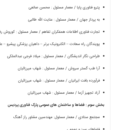
پترو
فناوری
پایا
/
معمار
مسئول
:
محسن
صانعی
به
پرداز
جهان
/
معمار
مسئول
:
عنایت
الله
طالبی
تجارت
فناوری
اطلاعات
همفکران
تفاهم
/
معمار
مسئول
:
کوروش
رف
پویندگان
راه
سعادت
–
الکترونیک
برتر
–
داهیان
پزشکی
پیشرو
–
عا
طراحی
نگار
اندیشگان
/
معمار
مسئول
:
میلاد
فرجی
عبدالملکی
آرا
طب
گستر
سروش
/
معمار
مسئول
:
شهاب
میرزائیان
فرآورده
بافت
ایرانیان
/
معمار
مسئول
:
شهاب
میرزائیان
آراد
تجهیز
آزما
/
معمار
مسئول
:
شهاب
میرزائیان
بخش سوم
:
فضاها و ساختمان های عمومی پارک فناوری پردیس
مجتمع ستادی
/
معمار مسئول
:
مهندسین مشاور راز آهنگ
فضاهای سبز و عمومی