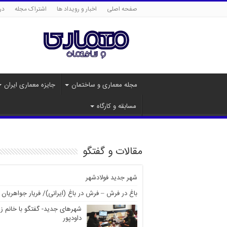
صفحه اصلی
اخبار و رویداد ها
اشتراک مجله
درب
مجله معماری و ساختمان
جایزه معماری ایران
مسابقه و کارگاه
مقالات و گفتگو
شهر جدید فولادشهر
باغ در فرش – فرش در باغ (ایرانی)/ فریار جواهریان
شهرهای جدید- گفتگو با خانم ز
داودپور