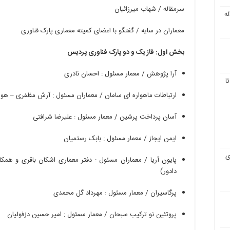
سرمقاله
/
شهاب میرزائیان
ه
معماران در سایه
/
گفتگو با اعضای کمیته معماری پارک فناوری
بخش
اول
:
فاز
یک
و
دو
پارک
فناوری
پردیس
آرا
پژوهش
/
معمار
مسئول
:
احسان
نادری
ا
ارتباطات
ماهواره
ای
سامان
/
معماران
مسئول
:
آرش
مظفری
–
هو
آسان
پرداخت
پرشین
/
معمار
مسئول
:
علیرضا
شرافتی
ایمن
ایجاز
/
معمار
مسئول
:
بابک
رستمیان
ی
پایون
آریا
/
معماران
مسئول
:
دفتر
معماری
اشکان
باقری
و
همکا
دادور
)
پرگاسیران
/
معمار
مسئول
:
مهرداد
گل
محمدی
پروتئین
نو
ترکیب
سبحان
/
معمار
مسئول
:
امیر
حسین
دزفولیان