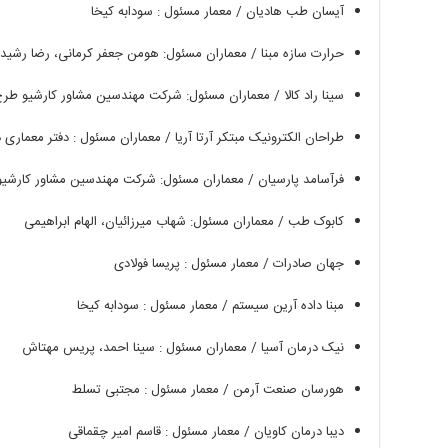
آیسان
طب
هادیان
/
معمار
مسئول
:
سودابه
کیخا
حرارت
سازه
مبنا
/
معماران
مسئول
:
هومن
جعفر
کرمانی،
رضا
رشید
سینا
راد
کالا
/
معماران
مسئول
:
شرکت
مهندسین
مشاور
کارشیو
طرح
طراحان
الکترونیک
مبتکر
آرتا
آریا
/
معماران
مسئول
:
دفتر
معماری
د
فرآسامد
پارسیان
/
معماران
مسئول
:
شرکت
مهندسین
مشاور
کارشیو
کابوک
طب
/
معماران
مسئول
:
شهاب
میرزائیان،
الهام
ابراهیمی
جهان
صادرات
/
معمار
مسئول
:
پریسا
فولادی
مبنا
داده
آرین
سیستم
/
معمار
مسئول
:
سودابه
کیخا
نیک
درمان
آسیا
/
معماران
مسئول
:
سینا
احمد،
پریس
مهتاش
هورسان
صنعت
آرمن
/
معمار
مسئول
:
مجتبی
تسلط
دیبا
درمان
کاویان
/
معمار
مسئول
:
قاسم
امیر
چقماقی