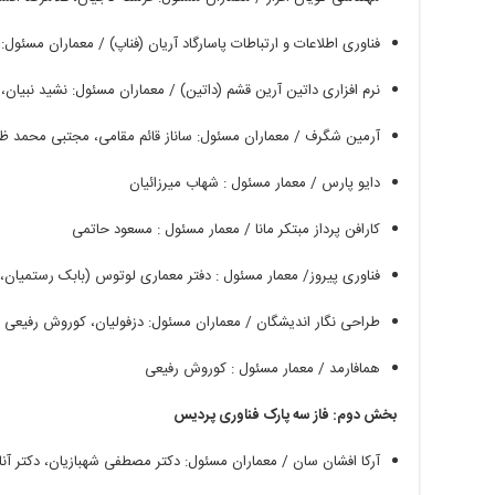
فناوری
اطلاعات
و
ارتباطات
پاسارگاد
آریان
(
فناپ
) /
معماران
مسئول
:
نرم
افزاری
داتین
آرین
قشم
(
داتین
) /
معماران
مسئول
:
نشید
نبیان،
آرمین
شگرف
/
معماران
مسئول
:
ساناز
قائم
مقامی،
مجتبی
محمد
ظا
دایو
پارس
/
معمار
مسئول
:
شهاب
میرزائیان
کارافن
پرداز
مبتکر
مانا
/
معمار
مسئول
:
مسعود
حاتمی
فناوری
پیروز
/
معمار
مسئول
:
دفتر
معماری
لوتوس
(
بابک
رستمیان،
طراحی
نگار
اندیشگان
/
معماران
مسئول
:
دزفولیان،
کوروش
رفیعی
همافارمد
/
معمار
مسئول
:
کوروش
رفیعی
بخش دوم
:
فاز سه پارک فناوری پردیس
آرکا
افشان
سان
/
معماران
مسئول
:
دکتر
مصطفی
شهبازیان،
دکتر
آنا