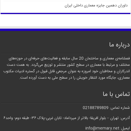
داوران دهمین جایزه معماری داخلی ایران
درباره ما
فصلنامه‌ی معماری و ساختمان 20 سال سابقه و فعالیت‌های حرفه‌ای در حوزه‌های
مختلف و مرتبط با معماری در سطح کشور منتشر و توزیع می‌گردد. به همت دست
اندرکاران و مخاطبان خود امروزه به عنوان مرجعی قابل قبول در گستره ادبیات مکتوب
معماری، جایگاه مورد انتظار خویش را در سطح ملی به دست آورده است.
تماس با ما
شماره تماس: 02188789809
آدرس: تهران – بلوار افریقا- بالاتر از میرداماد- تابان غربی-پلاک ۳۶- طبقه دوم- واحد۶
ایمیل: info@memary.net