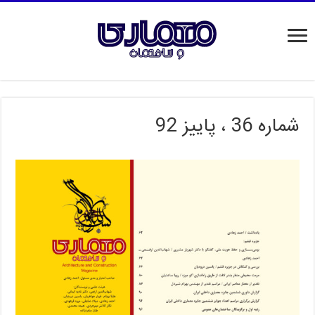
شماره 36 ، پاییز 92