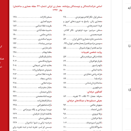
ه
ا
ی