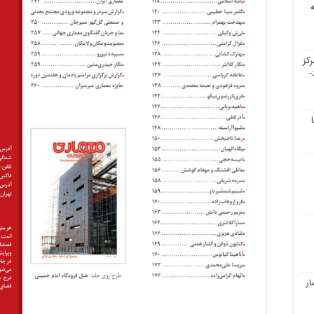
کز
-
ار