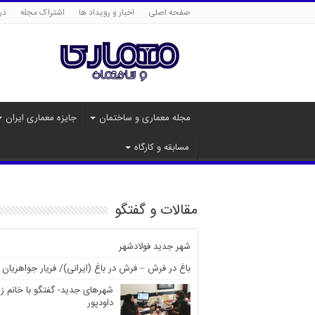
صفحه اصلی
اخبار و رویداد ها
اشتراک مجله
درب
مجله معماری و ساختمان
جایزه معماری ایران
مسابقه و کارگاه
مقالات و گفتگو
شهر جدید فولادشهر
باغ در فرش – فرش در باغ (ایرانی)/ فریار جواهریان
شهرهای جدید- گفتگو با خانم ز
داودپور