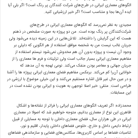
الگوهای معماری ایرانی در طرح‌های شرکت کنندگان پر رنگ است؟ اگر بلی آیا
ایده آن‌ها بجا و متناسب است؟ اگر خیر ارزشیابی کنید.
مجیدی: به نظر نمی‌رسد که الگوهای معماری ایرانی در طرح‌های
شرکت‌کنندگان پر رنگ بوده است. من دو پروژه به صورت مشخص در ذهنم
هست که این گرایش را داشته‌اند. تلاش‌هایی در این زمینه دیده می‌شود ولی
جریان غالب نیست من به شخصه موافق استفاده از هر الگویی که دلیلی بر
وجود آن نیست و پروژه بدون آن هم مخدوش نمی‌شود نیستم استفاده از
مفاهیم معماری ایرانی بسیار جالب است ولی تزئینات و فرم ها معماری را از
جریان جهانی و معاصر بودن منفک می‌کند. نوعی لهجه به آن مدهد که
خوانایی آن‌را کم می‌کند. برعکس مفاهیم فضای معماری ایرانی پروژه ها را آشنا
و در عین حال غیر قابل اشاره مستقیم می‌کنند و این خیلی موضوع با ارزشی در
طراحی است. متقی: خیر اصلا توجهی به هویت و ایرانی بودن نشده است در
این مسابقات.
محمدزاده: اگر تعریف الگوهای معماری ایرانی را فراتر از نشانه‌ها و اشکال
ظاهری این نوع از معماری بدانیم، متوجه خواهیم شد که اصولا در معماری
ایرانی در طی هزاران سال، فضای معماری داخلی با توجه به مسایلی از قبیل
ارتباط دایمی داخل و خارج، خلوص فضاهای داخلی پایدار، اقلیم و نور،
تناسبات فضاها بر اساس کاربری‌ها، سکانس‌های فضایی و سازماندهی فضاهای