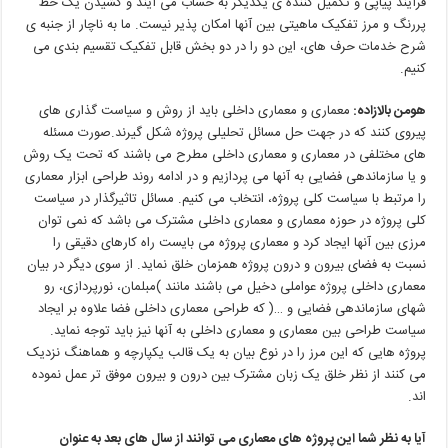
فرآیند
پیاپی
و
تکمیل
کننده ی
یکدیگر
به
حساب
می آیند
و
کشیدن
یک
خط
پررنگ
و
مرز
تفکیک
ماهیتی
بین
آنها
امکان
پذیر
نیست
.
ما
به
ناچار
از
جنبه
ی
شرح
خدمات
حرف
های،
این
دو
را
در
دو
بخش
قابل
تفکیک
تقسیم
بندی
می
کنیم
.
هومن
بالازاده
:
معماری و معماری داخلی باید از روش و سیاست گذاری های
پیروی کنند که در جهت حل مسائل تحلیلی پروژه شکل گیرند.صورت مسئله
های
مختلفی
در
معماری
و
معماری
داخلی
مطرح
می باشند
که
تحت
یک
روش
و
یا
سازماندهی
فضایی
به
آنها
می پردازیم
و
در
ادامه
روند
طراحی
ابزار
معماری
را
مرتبط
با
سیاست
کلی
پروژه،
انتخاب
می کنیم
.
مسائل
تاثیرگذار
در
سیاست
کلی
پروژه
در
حوزه
معماری
و
معماری
داخلی
مشترک
می باشد
که
نمی توان
مرزی
بین
آنها
ایجاد
کرد
و
معماری
پروژه
می بایست
راه
کارهای
دقیقی
را
نسبت
به
فضای
بیرون
و
درون
پروژه
همزمان
خلق
نماید
.
از
سوی
دیگر
در
بیان
معماری
داخلی
پروژه
عواملی
دخیل
می باشند
مانند
)
مبلمان،
نورپردازی،
رو
شهای
سازماندهی
فضایی
و
…(
که
طراحی
معماری
داخلی
فضا
علاوه
بر
ایجاد
سیاست
طراحی
بین
معماری
و
معماری
داخلی
به
آنها
نیز
باید
توجه
نماید
.
پروژه هایی
که
این
مرز
را
در
نوع
بیان
به
یک
قالب
یکپارچه
و
هماهنگ
نزدیک
می کنند
از
نظر
خلق
یک
زبان
مشترک
بین
درون
و
بیرون
موفق تر
عمل
نموده
اند
.
آیا
به
نظر
شما
این
پروژه های
معماری
می توانند
از
سال های
بعد
به
عنوان