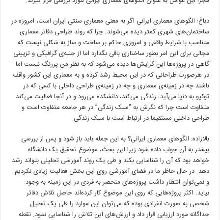
مجزا این عوامل به عنوان الگوهای معماری ایرانی مورد بررسی قرار گیرند.
دباغ: الگوهای معماری ایرانی اگر به معنی معماری سنتی ایران است، امروزه در
ساختمان‌های شهری کمتر دیده می‌شوند. چرا که روند طراحی دفاتر معماری
متناسب با شرایط واقعی و امروزی حاکم بر ساخت و ساز به شکلی نیست که
مجالی برای این امر بطور ساختاری باقی بگذارد اما از جنبه‌ی گرافیکی و تزیینی
گاهی در پروژه‌ها این گرایش‌ها دیده می‌شود که به نظر من پررنگ نیست اما
در هرصورت طراحانی که در این محیط رشد کرده و به معماری این کشور واقف
باشند چه در زمینه‌ی معماری و چه در زمینه‌ی طراحی داخلی با کسی که در
توکیو به دنیا می‌آید، زندگی می‌کند، دانشکده می‌رود و در آنجا فعالیت می‌کند
متفاوت است چرا که نگرش به “سبک زندگی” در هر جامعه متفاوت است و
طراحی داخلی مستقیما در ارتباط است با سبک زندگی.
بالازاده: الگوهای معماری ایرانی؟ به این جمله باید باز شود و پس از بررسی
بیشتر به آن جواب داده شود زیرا این بحث، موضوع تحقیق یک دانشگاه
خواهد بود که آن را شناسایی بکند و طی یک روند آموزشی تحلیلی بتواند رشد
دهد. در حال حاظر ما در فضای آموزشی روی این بخش فعالیت زیادی نکردیم
و نمی‌توان انتظار داشت پروژه‌های منحصر به فردی در این زمینه به وجود
بیاید. اکثر پروژه‌هایی که روی این موضوع کار کرده‌اند حاصل تلاش دفاتر
شخصی به صورت انفرادی بوده که می‌توان این موارد را طی یک تحلیل
جداگانه مورد ارزیابی قرار داد و ارزش‌های این تلاش را شناسایی نمود. نقطه