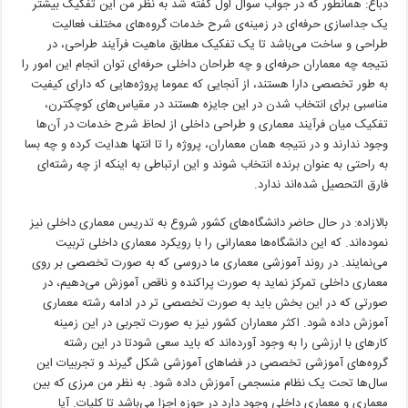
دباغ: همانطور که در جواب سوال اول گفته شد به نظر من این تفکیک بیشتر
یک جداسازی حرفه‌ای در زمینه‌ی شرح خدمات گروه‌های مختلف فعالیت
طراحی و ساخت می‌باشد تا یک تفکیک مطابق ماهیت فرآیند طراحی، در
نتیجه چه معماران حرفه‌ای و چه طراحان داخلی حرفه‌ای توان انجام این امور را
به طور تخصصی دارا هستند، از آنجایی که عموما پروژه‌هایی که دارای کیفیت
مناسبی برای انتخاب شدن در این جایزه هستند در مقیاس‌های کوچکترن،
تفکیک میان فرآیند معماری و طراحی داخلی از لحاظ شرح خدمات در آن‌ها
وجود ندارند و در نتیجه همان معماران، پروژه را تا انتها هدایت کرده و چه بسا
به راحتی به عنوان برنده انتخاب شوند و این ارتباطی به اینکه از چه رشته‌ای
فارق التحصیل شده‌اند ندارد.
بالازاده: در حال حاضر دانشگاه‌های کشور شروع به تدریس معماری داخلی نیز
نموده‌اند. که این دانشگاه‌ها معمارانی را با رویکرد معماری داخلی تربیت
می‌نمایند. در روند آموزشی معماری ما دروسی که به صورت تخصصی بر روی
معماری داخلی تمرکز نماید به صورت پراکنده و ناقص آموزش می‌دهیم، در
صورتی که در این بخش باید به صورت تخصصی تر در ادامه رشته معماری
آموزش داده شود. اکثر معماران کشور نیز به صورت تجربی در این زمینه
کارهای با ارزشی را به وجود آورده‌اند که باید سعی شودتا در این رشته
گروه‌های آموزشی تخصصی در فضاهای آموزشی شکل گیرند و تجربیات این
سال‌ها تحت یک نظام منسجمی آموزش داده شود. به نظر من مرزی که بین
معماری و معماری داخلی وجود دارد در حوزه اجزا می‌باشد تا کلیات. آیا