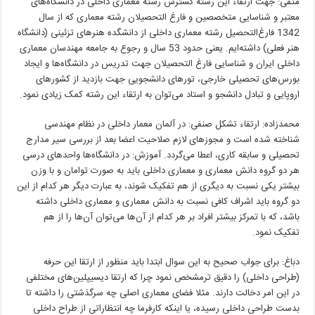
متقی: جهت ارتقاء این رشته گسترش رشته معماری داخلی در دانشگاه‌های
معتبر و شناسایی متخصصین و فارغ التحصیلان رشته معماری که از سال
1342 فارغ‌التحصیل رشته معماری داخلی از دانشگده هنرهای تزئینی (دانشگاه
هنر فعلی) داشته‌ایم. یعنی حدود 53 سال و رجوع به جامعه مهندسان معماری
داخلی ایران و شناسایی فارغ التحصیلان جهت تدریس در دانشگاه‌ها و ایجاد
بورس‌های تحصیلی خارجی، تورهای دانشجویی جهت بازدید از کشورهای
اروپایی و تبادل دانشجو و استاد می‌توان به ارتقاء این رشته کمک زیادی نمود.
محمدزاده: ارتقاء تشکل صنفی: در آلمان معمار داخلی در نظام مهندسی
شناخته شده است و مجوزهای لازم صلاحیت اعضا بعد از بررسی سیر مدارج
تحصیلی و سابقه کاری، اعطا می‌گردد. آموزش: در دانشگاه‌ها واحدهای درسی
هر دو گروه دانش معماری و معماری داخلی باید به صورت توامان و با وزن
بیشتر یکی نسبت به دیگری از هم تفکیک شوند، به عبارت دیگر هر کدام از این
دو گروه باید اشراف کافی نسبت به دانش معماری و معماری داخلی داشته
باشد، که با تمرکز بیشتر افراد بر هر کدام از آن‌ها می‌توان آن‌ها را از هم
تفکیک نمود.
دباغ: برای جواب صحیح به این سوال ابتدا باید منظور از ارتقا این حرفه
(طراحی داخلی) را دقیق ترمشخص نمود چرا که ارتقا دیسیپلین‌های مختلفی
در این امر دخالت دارند. مثلا فضای معماری اصلی چه سرگذشتی را داشته تا
بدست طراحی داخلی رسیده، یا اینکه کارفرما چه انتظاراتی از طراح داخلی