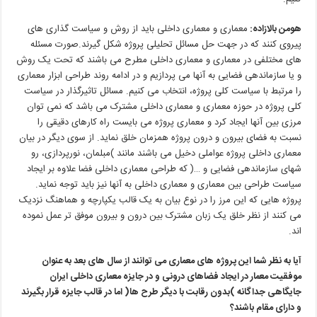
هومن
بالازاده
:
معماری و معماری داخلی باید از روش و سیاست گذاری های
پیروی کنند که در جهت حل مسائل تحلیلی پروژه شکل گیرند.صورت مسئله
های
مختلفی
در
معماری
و
معماری
داخلی
مطرح
می باشند
که
تحت
یک
روش
و
یا
سازماندهی
فضایی
به
آنها
می پردازیم
و
در
ادامه
روند
طراحی
ابزار
معماری
را
مرتبط
با
سیاست
کلی
پروژه،
انتخاب
می کنیم
.
مسائل
تاثیرگذار
در
سیاست
کلی
پروژه
در
حوزه
معماری
و
معماری
داخلی
مشترک
می باشد
که
نمی توان
مرزی
بین
آنها
ایجاد
کرد
و
معماری
پروژه
می بایست
راه
کارهای
دقیقی
را
نسبت
به
فضای
بیرون
و
درون
پروژه
همزمان
خلق
نماید
.
از
سوی
دیگر
در
بیان
معماری
داخلی
پروژه
عواملی
دخیل
می باشند
مانند
)
مبلمان،
نورپردازی،
رو
شهای
سازماندهی
فضایی
و
…(
که
طراحی
معماری
داخلی
فضا
علاوه
بر
ایجاد
سیاست
طراحی
بین
معماری
و
معماری
داخلی
به
آنها
نیز
باید
توجه
نماید
.
پروژه هایی
که
این
مرز
را
در
نوع
بیان
به
یک
قالب
یکپارچه
و
هماهنگ
نزدیک
می کنند
از
نظر
خلق
یک
زبان
مشترک
بین
درون
و
بیرون
موفق تر
عمل
نموده
اند
.
آیا
به
نظر
شما
این
پروژه های
معماری
می توانند
از
سال های
بعد
به
عنوان
موفقیت
معمار
در
ایجاد
فضاهای
درونی
و
در
جایزه
معماری
داخلی
ایران
جایگاهی
جداگانه
)
بدون
رقابت
با
دیگر
طرح ها
(
اما
در
قالب
جایزه
قرار
بگیرند
و
دارای
مقام
باشند؟