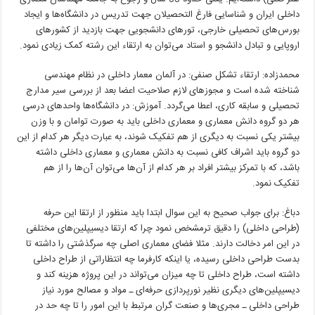
داخلی ایران و شناسایی فارغ التحصیلان جهت تدریس در دانشگاه‌ها و ایجاد
بورس‌های تحصیلی خارجی، تورهای دانشجویی جهت بازدید از کشورهای
اروپایی و تبادل دانشجو و استاد می‌توان به ارتقاء این رشته کمک زیادی نمود.
محمدزاده: ارتقاء تشکل صنفی: در آلمان معمار داخلی در نظام مهندسی
شناخته شده است و مجوزهای لازم صلاحیت اعضا بعد از بررسی سیر مدارج
تحصیلی و سابقه کاری، اعطا می‌گردد. آموزش: در دانشگاه‌ها واحدهای درسی
هر دو گروه دانش معماری و معماری داخلی باید به صورت توامان و با وزن
بیشتر یکی نسبت به دیگری از هم تفکیک شوند، به عبارت دیگر هر کدام از این
دو گروه باید اشراف کافی نسبت به دانش معماری و معماری داخلی داشته
باشد، که با تمرکز بیشتر افراد بر هر کدام از آن‌ها می‌توان آن‌ها را از هم
تفکیک نمود.
دباغ: برای جواب صحیح به این سوال ابتدا باید منظور از ارتقا این حرفه
(طراحی داخلی) را دقیق ترمشخص نمود چرا که ارتقا دیسیپلین‌های مختلفی
در این امر دخالت دارند. مثلا فضای معماری اصلی چه سرگذشتی را داشته تا
بدست طراحی داخلی رسیده، یا اینکه کارفرما چه انتظاراتی از طراح داخلی
داشته است، طراح داخلی تا چه میزان می‌تواند در این پروژه هزینه کند و
دیسیپلین‌های دیگری نظیر نورپردازی حرفه‌ای ـ مواد و مصالح مورد نیاز
طراحی داخلی ـ مجری‌ها و صنعت گران مرتبط با این امور را تا چه حد در