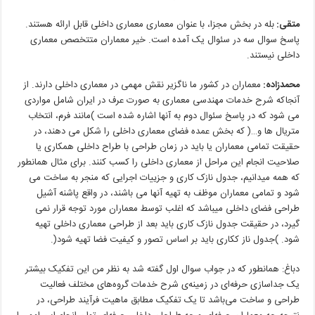
متقی
:
بله در بخش مجزا، با عنوان معماری معماری داخلی قابل ارائه هستند.
پاسخ سوال سه در سئوال یک آمده است. خیر معماران متتخصص معماری
داخلی نیستند.
محمدزاده
:
معماران در کشور ما ناگزیر نقش مهمی در معماری داخلی دارند. از
آنجاکه شرح خدمات مهندسی معماری به صورت عرف در ایران شامل
مواردی
می شود
که
در
پاسخ
سئوال
دوم
به
آنها
اشاره
شده
است
)
مانند
فرم،
انتخاب
متریال ها
و
…(
که
بخش
عمده
فضای
معماری
داخلی
را
شکل
می دهند،
در
حقیقت
تمامی
معماران
یا
باید
در
زمان
طراحی
با
طراح
داخلی
همکاری
یا
صلاحیت
انجام
این
مراحل
از
معماری
داخلی
را
کسب
کنند
.
برای
مثال
همانطور
که
همه
میدانیم،
جدول
نازک کاری
و
جزییات
اجرایی
که
منجر
به
ساخت
می
شود
و
تمامی
معماران
موظف
به
تهیه
آنها
می باشند،
در
واقع
پاشنه
آشیل
طراحی
فضای
داخلی
میباشد
که
اغلب
توسط
معماران
مورد
توجه
قرار
نمی
گیرد،
در
حقیقت
جدول
نازک
کاری
باید
بعد
از
طراحی
معماری
داخلی
تهیه
شود
. )
جدول
ناز
ککاری
باید
بر
اساس
تصور
و
کیفیت
فضا
تهیه
شود
(.
دباغ: همانطور که در جواب سوال اول گفته شد به نظر من این تفکیک بیشتر
یک جداسازی حرفه‌ای در زمینه‌ی شرح خدمات گروه‌های مختلف فعالیت
طراحی و ساخت می‌باشد تا یک تفکیک مطابق ماهیت فرآیند طراحی، در