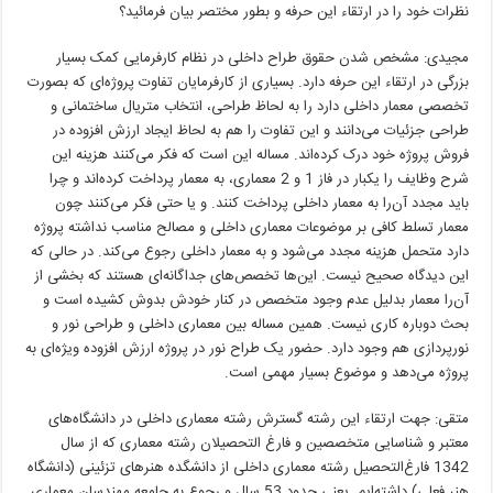
نظرات خود را در ارتقاء این حرفه و بطور مختصر بیان فرمائید؟
مجیدی: مشخص شدن حقوق طراح داخلی در نظام کارفرمایی کمک بسیار
بزرگی در ارتقاء این حرفه دارد. بسیاری از کارفرمایان تفاوت پروژه‌ای که بصورت
تخصصی معمار داخلی دارد را به لحاظ طراحی، انتخاب متریال ساختمانی و
طراحی جزئیات می‌دانند و این تفاوت را هم به لحاظ ایجاد ارزش افزوده در
فروش پروژه خود درک کرده‌اند. مساله این است که فکر می‌کنند هزینه این
شرح وظایف را یکبار در فاز 1 و 2 معماری، به معمار پرداخت کرده‌اند و چرا
باید مجدد آن‌را به معمار داخلی پرداخت کنند. و یا حتی فکر می‌کنند چون
معمار تسلط کافی بر موضوعات معماری داخلی و مصالح مناسب نداشته پروژه
دارد متحمل هزینه مجدد می‌شود و به معمار داخلی رجوع می‌کند. در حالی که
این دیدگاه صحیح نیست. این‌ها تخصص‌های جداگانه‌ای هستند که بخشی از
آن‌را معمار بدلیل عدم وجود متخصص در کنار خودش بدوش کشیده است و
بحث دوباره کاری نیست. همین مساله بین معماری داخلی و طراحی نور و
نورپردازی هم وجود دارد. حضور یک طراح نور در پروژه ارزش افزوده ویژه‌ای به
پروژه می‌دهد و موضوع بسیار مهمی است.
متقی: جهت ارتقاء این رشته گسترش رشته معماری داخلی در دانشگاه‌های
معتبر و شناسایی متخصصین و فارغ التحصیلان رشته معماری که از سال
1342 فارغ‌التحصیل رشته معماری داخلی از دانشگده هنرهای تزئینی (دانشگاه
هنر فعلی) داشته‌ایم. یعنی حدود 53 سال و رجوع به جامعه مهندسان معماری