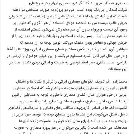
مجیدی: به نظر نمی‌رسد که الگوهای معماری ایرانی در طرح‌های
شرکت‌کنندگان پر رنگ بوده است. من دو پروژه به صورت مشخص در ذهنم
هست که این گرایش را داشته‌اند. تلاش‌هایی در این زمینه دیده می‌شود ولی
جریان غالب نیست من به شخصه موافق استفاده از هر الگویی که دلیلی بر
وجود آن نیست و پروژه بدون آن هم مخدوش نمی‌شود نیستم استفاده از
مفاهیم معماری ایرانی بسیار جالب است ولی تزئینات و فرم ها معماری را از
جریان جهانی و معاصر بودن منفک می‌کند. نوعی لهجه به آن مدهد که
خوانایی آن‌را کم می‌کند. برعکس مفاهیم فضای معماری ایرانی پروژه ها را آشنا
و در عین حال غیر قابل اشاره مستقیم می‌کنند و این خیلی موضوع با ارزشی در
طراحی است. متقی: خیر اصلا توجهی به هویت و ایرانی بودن نشده است در
این مسابقات.
محمدزاده: اگر تعریف الگوهای معماری ایرانی را فراتر از نشانه‌ها و اشکال
ظاهری این نوع از معماری بدانیم، متوجه خواهیم شد که اصولا در معماری
ایرانی در طی هزاران سال، فضای معماری داخلی با توجه به مسایلی از قبیل
ارتباط دایمی داخل و خارج، خلوص فضاهای داخلی پایدار، اقلیم و نور،
تناسبات فضاها بر اساس کاربری‌ها، سکانس‌های فضایی و سازماندهی فضاهای
داخل، شکل می‌گرفت. این فضاها بدون مبلمان بوده که توسط خود کاربر در
نهایت چیده مان می‌شد.(برای مثال ابعاد فرش با تناسبات وابعاد اتاق‌ها
هماهنگ می شده است.) بنابراین می‌توان در هر پروژه معماری به صورت