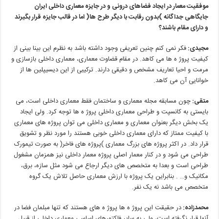
موفقیت
معمار
در
ایجاد
فضاهای
درونی
و
در
جایزه
معماری
داخلی
ایران
جایگاهی
جداگانه
)
بدون
رقابت
با
دیگر
طرح ها
(
اما
در
قالب
جایزه
قرار
بگیرند
و
دارای
مقام
باشند؟
مجیدی
:
فکر نمی کنم چنین تعریفی وجود داشته باشد به نظرم این بینا بینی از
کیفیت پروژ ه ها می کاهد. در مقام قضاوت معماری، معماری داخلی بازسازی
و
مرمت
و
احیا
تعاریف
مشخص
و
دقیقی
دارند
.
ترکیبی
از
این
دیسیپلین ها
از
خوانایی
آن
می کاهد
.
متقی
:
چون مسابقه مجله معماری و ساختمان فقط معماری داخلی است، می
بایستی به کانسپت و طراحی معماری داخلی پروژ ه ها توجه کرد. ولی ایجاد
یک
بخش
دیگر
بعنوان
معماری
و
معماری
داخلی
می توان
پروژه های
معماری
با
کیفیت
ممتاز
که
دارای
معماری
داخلی
خوبی
هستند
را
مورد
نظر
و
تشویق
قرار
داد
.
در
اکثر
پروژه های
بزرگ
معماری
)
پروژه های
فاخر
(
به
صورت
تیمورک
طراحی
می شود
و
در
کنار
معمار
اصلی
پروژه
معمار
داخلی
نیز
همزمان
مشغول
طراحی
است
و
بعدا
به
متخصص های
دیگر
ارجاع
می شود
مثل
سازه،
برق،
مکانیک
و
… .
بنابراین
یک
پروژه
با
ارزش
معماری
حاصل
تلاش
یک
گروه
متخصص
می باشد
نه
یک
نفر
.
محمدزاده
:
در حقیقت این پروژ ه ها پروژ ه های هستند که تنها مبلمان فضا در
آنها قرار نگرفته است، ولی به سایر فاکتورهای اساسی معماری داخلی از قبیل