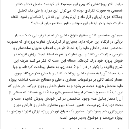
بیاید. اکثر پروژه‌هایی که روی این موضوع کار کرده‌اند حاصل تلاش دفاتر
شخصی به صورت انفرادی بوده که می‌توان این موارد را طی یک تحلیل
جداگانه مورد ارزیابی قرار داد و ارزش‌های این تلاش را شناسایی نمود. نقطه
نظرات خود را در ارتقاء این حرفه و بطور مختصر بیان فرمائید؟
مجیدی: مشخص شدن حقوق طراح داخلی در نظام کارفرمایی کمک بسیار
بزرگی در ارتقاء این حرفه دارد. بسیاری از کارفرمایان تفاوت پروژه‌ای که بصورت
تخصصی معمار داخلی دارد را به لحاظ طراحی، انتخاب متریال ساختمانی و
طراحی جزئیات می‌دانند و این تفاوت را هم به لحاظ ایجاد ارزش افزوده در
فروش پروژه خود درک کرده‌اند. مساله این است که فکر می‌کنند هزینه این
شرح وظایف را یکبار در فاز 1 و 2 معماری، به معمار پرداخت کرده‌اند و چرا
باید مجدد آن‌را به معمار داخلی پرداخت کنند. و یا حتی فکر می‌کنند چون
معمار تسلط کافی بر موضوعات معماری داخلی و مصالح مناسب نداشته پروژه
دارد متحمل هزینه مجدد می‌شود و به معمار داخلی رجوع می‌کند. در حالی که
این دیدگاه صحیح نیست. این‌ها تخصص‌های جداگانه‌ای هستند که بخشی از
آن‌را معمار بدلیل عدم وجود متخصص در کنار خودش بدوش کشیده است و
بحث دوباره کاری نیست. همین مساله بین معماری داخلی و طراحی نور و
نورپردازی هم وجود دارد. حضور یک طراح نور در پروژه ارزش افزوده ویژه‌ای به
پروژه می‌دهد و موضوع بسیار مهمی است.