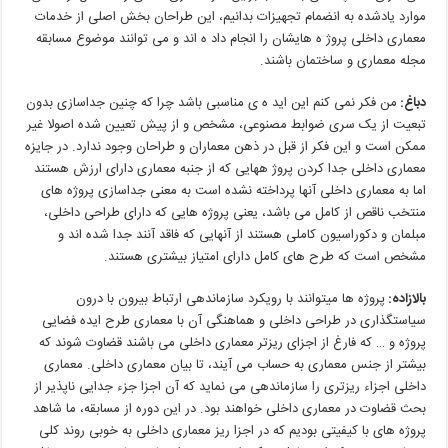
موارد
یادشده
به
انضمام
تجهیزات
بدانیم،
این
طراحان
بخش
اصلی
از
خدمات
معماری
داخلی
پروژ
ه هایشان
را
انجام
داد
ه اند
و
می توانند
موضوع
مسابقه
مجله
معماری
و
ساختمان
باشند
.
دباغ
:
من فکر نمی کنم این اید ه ی مناسبی باشد چرا که چنین جداسازی بدون
تبعیت از یک سری ضوابط مصنوعی، مشخص و از پیش تعیین شده اصولا
غیر
ممکن
است
و
این
فکر
از
قبل
در
ذهن
معماران
و
طراحان
وجود
ندارد
.
در
جایزه
معماری
داخلی
جدا
کردن
پروژ
ههایی
که
از
جنبه
معماری
دارای
ارزش
هستند
اما
به
معماری
داخلی
آنها
پرداخته
نشده
است
به
معنی
جداسازی
پروژه
های
منتخب
ناقص
از
کامل
می
باشد،
یعنی
پروژه
هایی
که
دارای
طراحی
داخلی،
مبلمان
و
دکوراسیون
کاملی
هستند
از
آنهایی
که
فاقد
آنند
جدا
ش
ده
اند
و
مشخص
است
که
طرح های
کامل
دارای
امتیاز
بیشتری
هستند
.
بالازاده
:
پروژه ها میتوانند با رویکرد سازماندهی ارتباط بیرون با درون
سیاستگذاری در طراحی داخلی و هماهنگی آن با معماری طرح ایده فضایی
پروژه و … که فارغ از اجزای ریزتر معماری داخلی می باشند قضاوت شوند که
بیشتر از جنس معماری به حساب می آیند، تا بیان معماری داخلی. معماری
داخلی
اجزاء
ریزتری
را
سازماندهی
می نماید
که
آن
اجزا
جزء
جدایی
ناپذیر
از
بحث
قضاوت
در
معماری
داخلی
خواهند
بود
.
در
این
دوره
از
مسابقه،
ما
شاهد
پروژه های
با
کیفیتی
بودیم
که
در
اجزا
ریز
معماری
داخلی
به
خوبی
روند
کلی