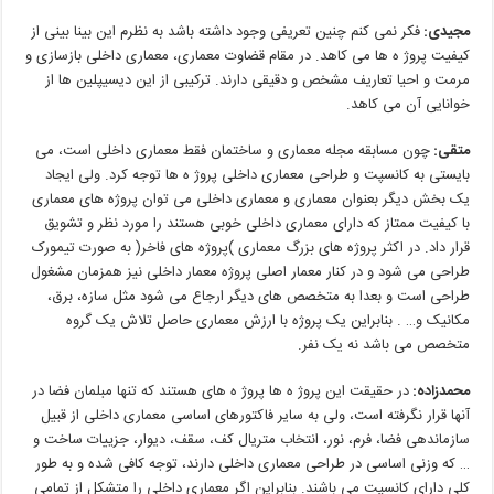
مجیدی
:
فکر نمی کنم چنین تعریفی وجود داشته باشد به نظرم این بینا بینی از
کیفیت پروژ ه ها می کاهد. در مقام قضاوت معماری، معماری داخلی بازسازی
و
مرمت
و
احیا
تعاریف
مشخص
و
دقیقی
دارند
.
ترکیبی
از
این
دیسیپلین ها
از
خوانایی
آن
می کاهد
.
متقی
:
چون مسابقه مجله معماری و ساختمان فقط معماری داخلی است، می
بایستی به کانسپت و طراحی معماری داخلی پروژ ه ها توجه کرد. ولی ایجاد
یک
بخش
دیگر
بعنوان
معماری
و
معماری
داخلی
می توان
پروژه های
معماری
با
کیفیت
ممتاز
که
دارای
معماری
داخلی
خوبی
هستند
را
مورد
نظر
و
تشویق
قرار
داد
.
در
اکثر
پروژه های
بزرگ
معماری
)
پروژه های
فاخر
(
به
صورت
تیمورک
طراحی
می شود
و
در
کنار
معمار
اصلی
پروژه
معمار
داخلی
نیز
همزمان
مشغول
طراحی
است
و
بعدا
به
متخصص های
دیگر
ارجاع
می شود
مثل
سازه،
برق،
مکانیک
و
… .
بنابراین
یک
پروژه
با
ارزش
معماری
حاصل
تلاش
یک
گروه
متخصص
می باشد
نه
یک
نفر
.
محمدزاده
:
در حقیقت این پروژ ه ها پروژ ه های هستند که تنها مبلمان فضا در
آنها قرار نگرفته است، ولی به سایر فاکتورهای اساسی معماری داخلی از قبیل
سازماندهی
فضا،
فرم،
نور،
انتخاب
متریال
کف،
سقف،
دیوار،
جزییات
ساخت
و
…
که
وزنی
اساسی
در
طراحی
معماری
داخلی
دارند،
توجه
کافی
شده
و
به
طور
کلی
دارای
کانسپت
می باشند
.
بنابراین
اگر
معماری
داخلی
را
متشکل
از
تمامی