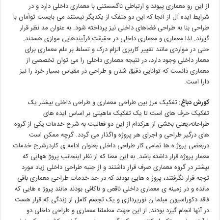
از
این
رو
معماری
پیوند
و
ارتباطی
ناگسستنی
با
معماری
داخلی
دارد
و
در
شرایط
ایده
آل
از
آنجا
که
این
دو
منفک
از
یکدیگر
نیستند
می
بایست
توأمان
با
طراحی
بنا
به
طراحی
فضاهای
داخلی
نیز
پرداخته
شود
.
به
عنوان
مد
نظر
قرار
گیرند
.
لذا
معماری
و
معماری
داخلی
در
حقیقت
فرآیندهایی
موازی
هستند
.
حتی
در
مواردی
مانند
تغییر
کاربری
الزام
درک
و
تسلط
بر
علم
معماری
برای
معمار
داخلی
وجود
دارد،
در
نتیجه
معماری
داخلی
را
می توان
تخصصی
از
معماری
دانست
که
توانایی
دقیق
شدن
و
طراحی
در
مقیاس
بسیار
خرد
را
نیز
دارا
است
.
کورش
دباغ
:
تفکیک مرز بین طراحی معماری و طراحی داخلی بیشتر یک
تفکیک حرف های است تا یک تفکیک ماهیتی بر اساس ایده های
طراحانه،یعنی بخشی از هرکدام از این دو فعالیت به شرح خدمات یکی از گروه
های درگیر طراحی و اجرای هر پروژه واگذار می گردد.
گرچه
ممکن
است
دربعضی
پروژ
ه ها
تمامی
کار
طراحی
داخلی
بعنوان
ادامه ی
کاردرشرح
خدمات
معمار
پروژه
قرار
داشته
باشد
.
به
این
معنا
که
از
نظر
اینجانب
پروژ
ههایی
که
بیشتر
در
گروه
معماری
صرف
قرار
داشتند
و
از
جنبه
طراحی
داخلی
زیاد
مورد
توجه
قرار
نگرفتند،
پروژ
ه هایی
بودند
که
در
حد
خدمات
طراحی
معماری
باقی
مانده
و
در
زمینه ی
معماری
داخلی
ناقص
و
ناکافی
بودند
مانند
پروژ
ه هایی
که
فاقد
دکوراسیون
مبلما
ن
نورپردازی
و
یک
تجسم
کامل
از
زندگی
که
قرار
هست
در
آنها
انجام
گیرد
بودند
.
از
این
جهت
مطمئنا
معماری
و
طراحی
داخلی
دو