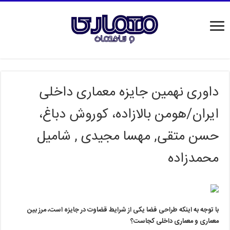
داوری نهمین جایزه معماری داخلی
ایران/هومن بالازاده، کوروش دباغ،
حسن متقی, مهسا مجیدی , شامیل
محمدزاده
با
توجه
به
اینکه
طراحی
فضا
یکی
از
شرایط
قضاوت
در
جایزه
است،
مرز
بین
معماری
و
معماری
داخلی
کجاست؟