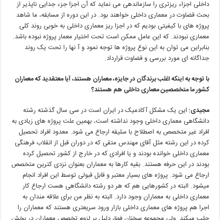
داخلی
اجزاء
ریزتری
را
سازماندهی
می نماید
که
آن
اجزا
جزء
جدایی
ناپذیر
از
بحث
قضاوت
در
معماری
داخلی
خواهند
بود
.
در
این
دوره
از
مسابقه،
ما
شاهد
پروژه های
با
کیفیتی
بودیم
که
در
اجزا
ریز
معماری
داخلی
به
خوبی
روند
کلی
معماری
نبودند
.
که
این
عامل
ممکن
است
تحت
اختیار
معمار
پروژه
نبوده
باشد
.
بنابراین
می توان
به
این
نوع
پروژه ها
توجه
نمود
و
آ
نها
را
تحت
یک
روند
جداگانه ای
مورد
بررسی
و
قضاوت
قرارداد
.
با
توجه
به
اینکه
اغلب
برندگان
در
جایزه،
معماران
هستند،
آیا
معتقدید
که
معماران
کشور
ما
متخصصین
معماری
داخلی
هم
هستند؟
مجیدی
:
این یک مشکل آکادمیک در ایران است در سی سال گذشته رشته
دانشگاهی معماری داخلی وجود نداشته است، بهمین علت پروژه های زیادی
به
افراد
غیر
متخصص
به
اصطلاح
با
سلیقه
ارجاع
می شود
.
معدود
افراد
تحصیل
کرده
در
این
رشته
مثل
آقای
مهندس
متقی
که
در
دوران
قبل
از
انقلاب
فرهنگی
معماری
داخلی
خوانده
بودند
و
یا
افرادی
که
در
خارج
از
کشور
تحصیل
کرده
بودند
در
این
حرفه
هستند
.
بقیه
کارها
به
معماران
بعنوان
نزدی
کترین
متخصص
ارجاع
می شود
.
پروژه های
بسیار
معتبر
و
قابل
قبولی
توسط
این
افراد
انجام
میشود
.
البته
در
کشورهایی
هم
که
هر
دو
رشته
دانشگاهی
هست
ارجاع
کار
معماری
داخلی
به
معماران
وجود
دارد
.
البته
به
نظر
من
برای
علاقه
مندان
به
اجرا
هم
پروژه های
معماری
داخلی
بازار
ورود
سریعتری
هستند
که
معماران
را
جلب
میکند
.
ولی
مجموعه
سخنان
فوق
دلیل
بر
لزوم
تخصص
معماران
در
بخش