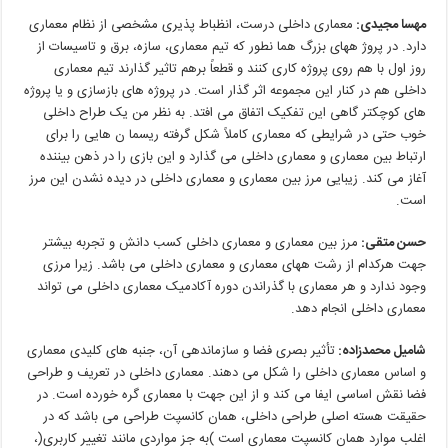
مهسا
مجیدی
:
معماری داخلی درست، انظباط پذیری مشخصی از نظام معماری
دارد. در پروژ ههای بزرگ هما نطور که تیم معماری، سازه، برق و تاسیسات از
روز
اول
با
هم
روی
پروژه
کاری
کنند
و
قطعاً
برهم
تاثیر
گذارند
تیم
معماری
داخلی
هم
در
کنار
این
مجموعه
اثر
گذار
است
.
در
پروژه های
بازسازی
و
یا
پروژه
های
کوچکتر
گاهی
این
تفکیک
اتفاق
می افتد
.
به
نظر
من
یک
طراح
داخلی
خوب
حتی
در
شرایطی
که
معماری
کاملاً
شکل
گرفته
ریسما
ن هایی
را
برای
ارتباط
بین
معماری
و
معماری
داخلی
می گذارد
و
این
بازی
را
در
ذهن
بیننده
آغاز
می کند
.
زیبایی
مرز
بین
معماری
و
معماری
داخلی
در
دیده
نشدن
این
مرز
است
.
حسن
متقی
:
مرز بین معماری و معماری داخلی کسب دانش و تجربه بیشتر
جهت هرکدام از رشت ههای معماری و معماری داخلی می باشد. زیرا مرزی
وجود ندارد و هر معماری با گذراندن دوره آکادمیک معماری داخلی می تواند
معماری داخلی انجام دهد.
شامیل
محمدزاده
:
تأثیر بصری فضا و سازماندهی آن، جنبه های کلیدی معماری
و اساس معماری داخلی را شکل می دهند.
معماری
داخلی
در
تعریف
و
طراحی
فضا
نقش
اساسی
ایفا
می کند
و
از
این
جهت
با
معماری
گره
خورده
است
.
در
حقیقت
هسته
اصلی
طراحی
داخلی،
همان
کانسپت
طراحی
می باشد
که
در
اغلب
موارد
همان
کانسپت
معماری
است
)
به
جز
مواردی
مانند
تغییر
کاربری
(
،