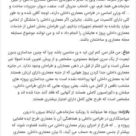
سازماندهی
فضا،
فرم،
نور،
انتخاب
متریال
کف،
سقف،
دیوار،
جزییات
ساخت
و
…
که
وزنی
اساسی
در
طراحی
معماری
داخلی
دارند،
توجه
کافی
شده
و
به
طور
کلی
دارای
کانسپت
می باشند
.
بنابراین
اگر
معماری
داخلی
را
متشکل
از
تمامی
موارد
یادشده
به
انضمام
تجهیزات
بدانیم،
این
طراحان
بخش
اصلی
از
خدمات
معماری
داخلی
پروژ
ه هایشان
را
انجام
داد
ه اند
و
می توانند
موضوع
مسابقه
مجله
معماری
و
ساختمان
باشند
.
دباغ
:
من فکر نمی کنم این اید ه ی مناسبی باشد چرا که چنین جداسازی بدون
تبعیت از یک سری ضوابط مصنوعی، مشخص و از پیش تعیین شده اصولا
غیر
ممکن
است
و
این
فکر
از
قبل
در
ذهن
معماران
و
طراحان
وجود
ندارد
.
در
جایزه
معماری
داخلی
جدا
کردن
پروژ
ههایی
که
از
جنبه
معماری
دارای
ارزش
هستند
اما
به
معماری
داخلی
آنها
پرداخته
نشده
است
به
معنی
جداسازی
پروژه
های
منتخب
ناقص
از
کامل
می
باشد،
یعنی
پروژه
هایی
که
دارای
طراحی
داخلی،
مبلمان
و
دکوراسیون
کاملی
هستند
از
آنهایی
که
فاقد
آنند
جدا
ش
ده
اند
و
مشخص
است
که
طرح های
کامل
دارای
امتیاز
بیشتری
هستند
.
بالازاده
:
پروژه ها میتوانند با رویکرد سازماندهی ارتباط بیرون با درون
سیاستگذاری در طراحی داخلی و هماهنگی آن با معماری طرح ایده فضایی
پروژه و … که فارغ از اجزای ریزتر معماری داخلی می باشند قضاوت شوند که
بیشتر از جنس معماری به حساب می آیند، تا بیان معماری داخلی. معماری