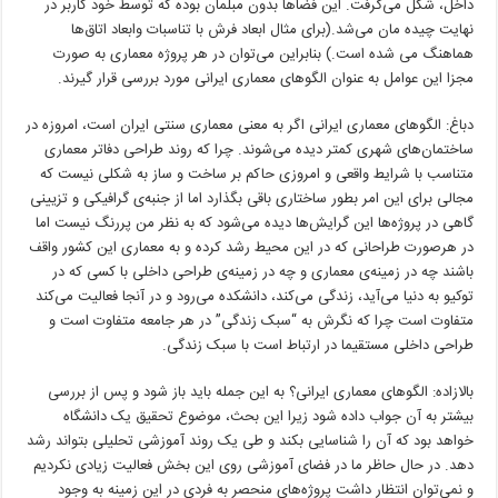
داخل، شکل می‌گرفت. این فضاها بدون مبلمان بوده که توسط خود کاربر در
نهایت چیده مان می‌شد.(برای مثال ابعاد فرش با تناسبات وابعاد اتاق‌ها
هماهنگ می شده است.) بنابراین می‌توان در هر پروژه معماری به صورت
مجزا این عوامل به عنوان الگوهای معماری ایرانی مورد بررسی قرار گیرند.
دباغ: الگوهای معماری ایرانی اگر به معنی معماری سنتی ایران است، امروزه در
ساختمان‌های شهری کمتر دیده می‌شوند. چرا که روند طراحی دفاتر معماری
متناسب با شرایط واقعی و امروزی حاکم بر ساخت و ساز به شکلی نیست که
مجالی برای این امر بطور ساختاری باقی بگذارد اما از جنبه‌ی گرافیکی و تزیینی
گاهی در پروژه‌ها این گرایش‌ها دیده می‌شود که به نظر من پررنگ نیست اما
در هرصورت طراحانی که در این محیط رشد کرده و به معماری این کشور واقف
باشند چه در زمینه‌ی معماری و چه در زمینه‌ی طراحی داخلی با کسی که در
توکیو به دنیا می‌آید، زندگی می‌کند، دانشکده می‌رود و در آنجا فعالیت می‌کند
متفاوت است چرا که نگرش به “سبک زندگی” در هر جامعه متفاوت است و
طراحی داخلی مستقیما در ارتباط است با سبک زندگی.
بالازاده: الگوهای معماری ایرانی؟ به این جمله باید باز شود و پس از بررسی
بیشتر به آن جواب داده شود زیرا این بحث، موضوع تحقیق یک دانشگاه
خواهد بود که آن را شناسایی بکند و طی یک روند آموزشی تحلیلی بتواند رشد
دهد. در حال حاظر ما در فضای آموزشی روی این بخش فعالیت زیادی نکردیم
و نمی‌توان انتظار داشت پروژه‌های منحصر به فردی در این زمینه به وجود