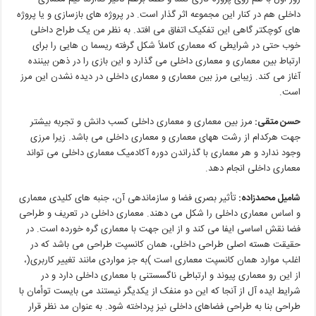
داخلی
هم
در
کنار
این
مجموعه
اثر
گذار
است
.
در
پروژه های
بازسازی
و
یا
پروژه
های
کوچکتر
گاهی
این
تفکیک
اتفاق
می افتد
.
به
نظر
من
یک
طراح
داخلی
خوب
حتی
در
شرایطی
که
معماری
کاملاً
شکل
گرفته
ریسما
ن هایی
را
برای
ارتباط
بین
معماری
و
معماری
داخلی
می گذارد
و
این
بازی
را
در
ذهن
بیننده
آغاز
می کند
.
زیبایی
مرز
بین
معماری
و
معماری
داخلی
در
دیده
نشدن
این
مرز
است
.
حسن
متقی
:
مرز بین معماری و معماری داخلی کسب دانش و تجربه بیشتر
جهت هرکدام از رشت ههای معماری و معماری داخلی می باشد. زیرا مرزی
وجود ندارد و هر معماری با گذراندن دوره آکادمیک معماری داخلی می تواند
معماری داخلی انجام دهد.
شامیل
محمدزاده
:
تأثیر بصری فضا و سازماندهی آن، جنبه های کلیدی معماری
و اساس معماری داخلی را شکل می دهند.
معماری
داخلی
در
تعریف
و
طراحی
فضا
نقش
اساسی
ایفا
می کند
و
از
این
جهت
با
معماری
گره
خورده
است
.
در
حقیقت
هسته
اصلی
طراحی
داخلی،
همان
کانسپت
طراحی
می باشد
که
در
اغلب
موارد
همان
کانسپت
معماری
است
)
به
جز
مواردی
مانند
تغییر
کاربری
(
،
از
این
رو
معماری
پیوند
و
ارتباطی
ناگسستنی
با
معماری
داخلی
دارد
و
در
شرایط
ایده
آل
از
آنجا
که
این
دو
منفک
از
یکدیگر
نیستند
می
بایست
توأمان
با
طراحی
بنا
به
طراحی
فضاهای
داخلی
نیز
پرداخته
شود
.
به
عنوان
مد
نظر
قرار