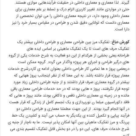
گیرند
.
لذا
معماری
و
معماری
داخلی
در
حقیقت
فرآیندهایی
موازی
هستند
.
حتی
در
مواردی
مانند
تغییر
کاربری
الزام
درک
و
تسلط
بر
علم
معماری
برای
معمار
داخلی
وجود
دارد،
در
نتیجه
معماری
داخلی
را
می توان
تخصصی
از
معماری
دانست
که
توانایی
دقیق
شدن
و
طراحی
در
مقیاس
بسیار
خرد
را
نیز
دارا
است
.
کورش
دباغ
:
تفکیک مرز بین طراحی معماری و طراحی داخلی بیشتر یک
تفکیک حرف های است تا یک تفکیک ماهیتی بر اساس ایده های
طراحانه،یعنی بخشی از هرکدام از این دو فعالیت به شرح خدمات یکی از گروه
های درگیر طراحی و اجرای هر پروژه واگذار می گردد.
گرچه
ممکن
است
دربعضی
پروژ
ه ها
تمامی
کار
طراحی
داخلی
بعنوان
ادامه ی
کاردرشرح
خدمات
معمار
پروژه
قرار
داشته
باشد
.
به
این
معنا
که
از
نظر
اینجانب
پروژ
ههایی
که
بیشتر
در
گروه
معماری
صرف
قرار
داشتند
و
از
جنبه
طراحی
داخلی
زیاد
مورد
توجه
قرار
نگرفتند،
پروژ
ه هایی
بودند
که
در
حد
خدمات
طراحی
معماری
باقی
مانده
و
در
زمینه ی
معماری
داخلی
ناقص
و
ناکافی
بودند
مانند
پروژ
ه هایی
که
فاقد
دکوراسیون
مبلما
ن
نورپردازی
و
یک
تجسم
کامل
از
زندگی
که
قرار
هست
در
آنها
انجام
گیرد
بودند
.
از
این
جهت
مطمئنا
معماری
و
طراحی
داخلی
دو
فرآیند
پیاپی
و
تکمیل
کننده ی
یکدیگر
به
حساب
می آیند
و
کشیدن
یک
خط
پررنگ
و
مرز
تفکیک
ماهیتی
بین
آنها
امکان
پذیر
نیست
.
ما
به
ناچار
از
جنبه
ی
شرح
خدمات
حرف
های،
این
دو
را
در
دو
بخش
قابل
تفکیک
تقسیم
بندی
می
کنیم
.