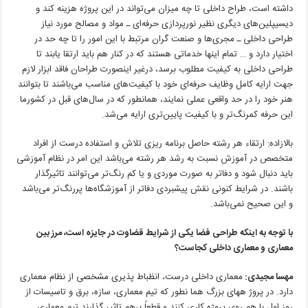
داشته است، طراح داخلی تا چه میزان می‌تواند در این پروژه هزینه کند و
دیسیپلین‌های دیگری نظیر نورپردازی حرفه‌ای ـ مواد و مصالح مورد نیاز
طراحی داخلی ـ مجری‌ها و صنعت گران مرتبط با این امور را تا چه حد در
اختیار دارد و … تمام اینها خدماتی هستند که در کنار هم باید ارتقا یابند تا
طراحی داخلی به کیفیت مطلوب برسد، درغیر اینصورت طراحان فاقد ابزار لازم
جهت ارایه کامل وظایف حرفه‌ای خود با کیفیت‌های مناسب می‌باشند تا بتوانند
هنر خود را در حد واقعی عملی نمایند، همانطور که در سال‌های قبل در کشورما
این حرفه کمرنگ‌تر و با کیفیت پایین‌تری ارایه می‌شد.
بالازاده: ارتقاء هر رشته حاصل برنامه ریزی تلاش و استفاده درست از افراد
متخصص در آموزش نسبت به رشد هر رشته می‌باشد این امر در نظام آموزشی
باید دنبال شود و دفاتر به صورت موردی و یا کم رنگ‌تر می‌توانند تاثیرگذار
باشند. در شرایط کنونی نقش پیشبردی دفاتر از آموزشگاه‌ها پررنگ‌تر می‌باشد
و این صحیح نمی‌باشد.
با
توجه
به
اینکه
طراحی
فضا
یکی
از
شرایط
قضاوت
در
جایزه
است،
مرز
بین
معماری
و
معماری
داخلی
کجاست؟
مهسا
مجیدی
:
معماری داخلی درست، انظباط پذیری مشخصی از نظام معماری
دارد. در پروژ ههای بزرگ هما نطور که تیم معماری، سازه، برق و تاسیسات از
روز
اول
با
هم
روی
پروژه
کاری
کنند
و
قطعاً
برهم
تاثیر
گذارند
تیم
معماری