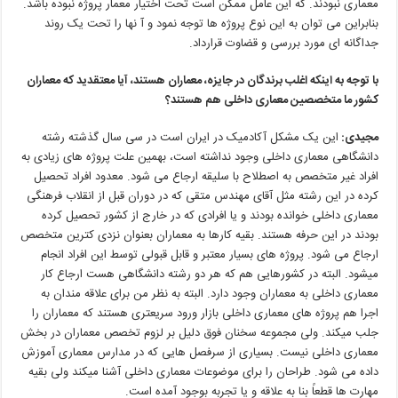
معماری
نبودند
.
که
این
عامل
ممکن
است
تحت
اختیار
معمار
پروژه
نبوده
باشد
.
بنابراین
می توان
به
این
نوع
پروژه ها
توجه
نمود
و
آ
نها
را
تحت
یک
روند
جداگانه ای
مورد
بررسی
و
قضاوت
قرارداد
.
با
توجه
به
اینکه
اغلب
برندگان
در
جایزه،
معماران
هستند،
آیا
معتقدید
که
معماران
کشور
ما
متخصصین
معماری
داخلی
هم
هستند؟
مجیدی
:
این یک مشکل آکادمیک در ایران است در سی سال گذشته رشته
دانشگاهی معماری داخلی وجود نداشته است، بهمین علت پروژه های زیادی
به
افراد
غیر
متخصص
به
اصطلاح
با
سلیقه
ارجاع
می شود
.
معدود
افراد
تحصیل
کرده
در
این
رشته
مثل
آقای
مهندس
متقی
که
در
دوران
قبل
از
انقلاب
فرهنگی
معماری
داخلی
خوانده
بودند
و
یا
افرادی
که
در
خارج
از
کشور
تحصیل
کرده
بودند
در
این
حرفه
هستند
.
بقیه
کارها
به
معماران
بعنوان
نزدی
کترین
متخصص
ارجاع
می شود
.
پروژه های
بسیار
معتبر
و
قابل
قبولی
توسط
این
افراد
انجام
میشود
.
البته
در
کشورهایی
هم
که
هر
دو
رشته
دانشگاهی
هست
ارجاع
کار
معماری
داخلی
به
معماران
وجود
دارد
.
البته
به
نظر
من
برای
علاقه
مندان
به
اجرا
هم
پروژه های
معماری
داخلی
بازار
ورود
سریعتری
هستند
که
معماران
را
جلب
میکند
.
ولی
مجموعه
سخنان
فوق
دلیل
بر
لزوم
تخصص
معماران
در
بخش
معماری
داخلی
نیست
.
بسیاری
از
سرفصل هایی
که
در
مدارس
معماری
آموزش
داده
می شود
.
طراحان
را
برای
موضوعات
معماری
داخلی
آشنا
میکند
ولی
بقیه
مهارت
ها
قطعاً
بنا
به
علاقه
و
یا
تجربه
بوجود
آمده
است
.