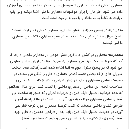
معماری
داخلی
نیست
.
بسیاری
از
سرفصل هایی
که
در
مدارس
معماری
آموزش
داده
می شود
.
طراحان
را
برای
موضوعات
معماری
داخلی
آشنا
میکند
ولی
بقیه
مهارت
ها
قطعاً
بنا
به
علاقه
و
یا
تجربه
بوجود
آمده
است
.
متقی
:
بله در بخش مجزا، با عنوان معماری معماری داخلی قابل ارائه هستند.
پاسخ سوال سه در سئوال یک آمده است. خیر معماران متتخصص معماری
داخلی نیستند.
محمدزاده
:
معماران در کشور ما ناگزیر نقش مهمی در معماری داخلی دارند. از
آنجاکه شرح خدمات مهندسی معماری به صورت عرف در ایران شامل
مواردی
می شود
که
در
پاسخ
سئوال
دوم
به
آنها
اشاره
شده
است
)
مانند
فرم،
انتخاب
متریال ها
و
…(
که
بخش
عمده
فضای
معماری
داخلی
را
شکل
می دهند،
در
حقیقت
تمامی
معماران
یا
باید
در
زمان
طراحی
با
طراح
داخلی
همکاری
یا
صلاحیت
انجام
این
مراحل
از
معماری
داخلی
را
کسب
کنند
.
برای
مثال
همانطور
که
همه
میدانیم،
جدول
نازک کاری
و
جزییات
اجرایی
که
منجر
به
ساخت
می
شود
و
تمامی
معماران
موظف
به
تهیه
آنها
می باشند،
در
واقع
پاشنه
آشیل
طراحی
فضای
داخلی
میباشد
که
اغلب
توسط
معماران
مورد
توجه
قرار
نمی
گیرد،
در
حقیقت
جدول
نازک
کاری
باید
بعد
از
طراحی
معماری
داخلی
تهیه
شود
. )
جدول
ناز
ککاری
باید
بر
اساس
تصور
و
کیفیت
فضا
تهیه
شود
(.