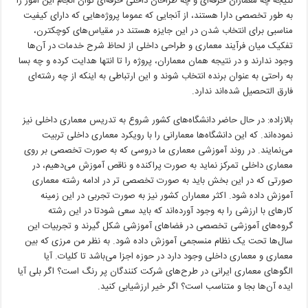
نتیجه چه معماران حرفه‌ای و چه طراحان داخلی حرفه‌ای توان انجام این امور را
به طور تخصصی دارا هستند، از آنجایی که عموما پروژه‌هایی که دارای کیفیت
مناسبی برای انتخاب شدن در این جایزه هستند در مقیاس‌های کوچکترن،
تفکیک میان فرآیند معماری و طراحی داخلی از لحاظ شرح خدمات در آن‌ها
وجود ندارند و در نتیجه همان معماران، پروژه را تا انتها هدایت کرده و چه بسا
به راحتی به عنوان برنده انتخاب شوند و این ارتباطی به اینکه از چه رشته‌ای
فارق التحصیل شده‌اند ندارد.
بالازاده: در حال حاضر دانشگاه‌های کشور شروع به تدریس معماری داخلی نیز
نموده‌اند. که این دانشگاه‌ها معمارانی را با رویکرد معماری داخلی تربیت
می‌نمایند. در روند آموزشی معماری ما دروسی که به صورت تخصصی بر روی
معماری داخلی تمرکز نماید به صورت پراکنده و ناقص آموزش می‌دهیم، در
صورتی که در این بخش باید به صورت تخصصی تر در ادامه رشته معماری
آموزش داده شود. اکثر معماران کشور نیز به صورت تجربی در این زمینه
کارهای با ارزشی را به وجود آورده‌اند که باید سعی شودتا در این رشته
گروه‌های آموزشی تخصصی در فضاهای آموزشی شکل گیرند و تجربیات این
سال‌ها تحت یک نظام منسجمی آموزش داده شود. به نظر من مرزی که بین
معماری و معماری داخلی وجود دارد در حوزه اجزا می‌باشد تا کلیات. آیا
الگوهای معماری ایرانی در طرح‌های شرکت کنندگان پر رنگ است؟ اگر بلی آیا
ایده آن‌ها بجا و متناسب است؟ اگر خیر ارزشیابی کنید.