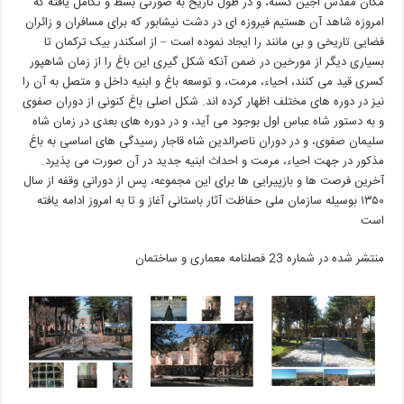
مکان مقدس اجین گشنه، و در طول تاریخ به صورتی بسط و تکامل یافته که
امروزه شاهد آن هستیم فیروزه ای در دشت نیشابور که برای مسافران و زائران
فضایی تاریخی و بی مانند را ایجاد نموده است – از اسکندر بیک ترکمان تا
بسیاری دیگر از مورخین در ضمن آنکه شکل گیری این باغ را از زمان شاهپور
کسری قید می کنند، احیاء، مرمت، و توسعه باغ و ابنیه داخل و متصل به آن را
نیز در دوره های مختلف اظهار کرده اند. شکل اصلی باغ کنونی از دوران صفوی
و به دستور شاه عباس اول بوجود می آید، و در دوره های بعدی در زمان شاه
سلیمان صفوی، و در دوران ناصرالدین شاه قاجار رسیدگی های اساسی به باغ
مذکور در جهت احیاء، مرمت و احداث ابنیه جدید در آن صورت می پذیرد.
آخرین فرصت ها و بازپیرایی ها برای این مجموعه، پس از دورانی وقفه از سال
۱۳۵۰ بوسیله سازمان ملی حفاظت آثار باستانی آغاز و تا به امروز ادامه یافته
است
منتشر شده در شماره 23 فصلنامه معماری و ساختمان