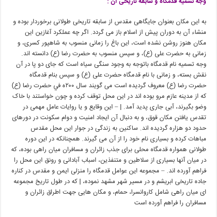
وجه تسمیه قدمگاه و سابقه تاریخی آن :
به این مکان بعنوان جایگاهی مقدس از سابقه تاریخی طولانی برخوردار بوده و
منشاء آن به دوران پیش از اسلام باز می گردد. اگر چه عملکرد آغازین این
مکان هنوز روشن نشده است، این باغ را زمانی منسوب به شاهپور کسری، و
زمانی به حضرت علی (ع)، و سپس منسوب به حضرت رضا (ع) دانسته اند.
وجه تسمیه نام قدمگاه باتوجه به وجود سنگی سیاه است که جای دو پا در آن
نقش بسته، و زمانی با نام قدمگاه حضرت علی (ع) و سپس بنام قدمگاه
حضرت رضا (ع) معروف گردیده است می گویند سال ۲۰۰ه في حضرت رضا (ع)
که از مدينه عازم مرو بوده اند در این محل توقف کرده و چون خواستند با خاک
وضو بگیرند، آبی جاری پدید آمد. | – این وقایع و یا روایات عامل مهمی در
تقدس يافتن مکان قوق، و به دنبال آن ایجاد امنیت و دوام سکونت در دورهای
حدود دو هزاره گردیده اند. ساکنین به زندگی در جوار این محل مقدس
مباهات کرده و بسیاری نام خود را از آن می گیرند. همچنانکه در این دوره
طولانی همواره قدمگاه محلی برای جذب زائران و مسافران میان راهی بوده، که
در میان آنها بسیاری از سلاطین و متنفذین، اسباب آبادانی و رونق این محل را
فراهم آورده اند. – مجموعه این عوامل قدمگاه را منزلی ایمن و مقدس در کناره
جاده تاریخی ابریشم و در مسیر شهر مشهد نموده، | که در طول تاریخ مجموعه
ای میان راهی شامل کاروانسرا، حمام، و مکان هایی جهت اطراق زائران و
مسافران را فراهم آورده است