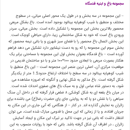
مجموعه باغ و ابنیه قدمگاه
– این مجموعه در سه بخش و در طول یک محور اصلی میانی، در سطوح
مختلف و منطبق با شیب کوهپایه بینالود بوجود آمده است. باغ بشكل مربعی
محصور بالاترین بخش این مجموعه را تشکیل داده است. بخش میانی، سردر
ورودی باغ است که خود به شکل ساختمانی زیبا، دارای حیاطی کوچک است.
این بخش اتصال باغ محصور را با فضای سبز شهری و یا باغی نیمه محصور که
بخش سوم این مجموعه را که رو به دست نیشابور دارد تشکیل می دهد فراهم
آورده است – باغ قدمگاه بعنوان بخش اول این مجموعه با مساحتی برابر یک
هکتار بصورت مربعی با ابعادی حدود ۱۰۰*۱۰۰ متر و با دو ساختمان قدیمی در
موقعیت مرکزی آن، اصلی ترین عنصر این مجموعه است – این باغ منطبق با
شیب کوهپایه بینالود در سه سطح با اختلاف ارتفاع حدود1.5
متر از یکدیگر
شکل گرفته است. باغ مذکور به شکل نهایی و آنگونه
که امروزه مشاهده می
شود، به دستور شاه عباس اول و به سبک باغ های صفوی احداث شده است.
در میان باغ بقعه ای به شکل کوشکی ۸ ضلعی قرار گرفته که در داخل آن سنگ
سیاهی را با نقش دو پا که به روایتی جای پای حضرت رضا(ع) می باشنده برای
زائران به نمایش گذارده اند. در کنار – از هنگامی که آبی جاری در این مکان به
جریان افتاده، و یا از زمانی که این محل با قدومی مبارک شده است، می توان
انتظار داشت که باغی نیز در جهت تاکید بر تبرک این مکان و ایجاد آسایش
زائران ، در اطراف آن شکل گرفته باشد. باغی که خود با روایات منسوب به این