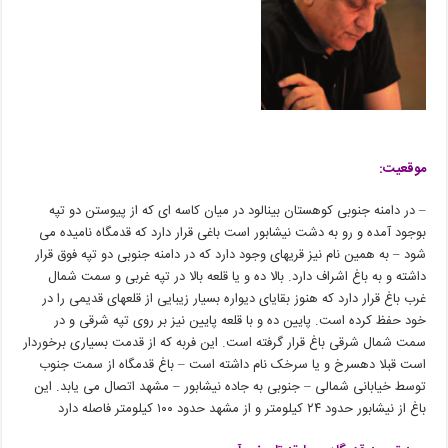
موقعیت:
– در دامنه جنوبی کوهستان بینالود در میان کاسه ای که از پیوستن دو تپه
بوجود آمده و رو به دشت نیشابور است باغی قرار دارد که قدمگاه نامیده می
شود – به همین نام نیز قریهای وجود دارد که در دامنه جنوبی دو تپه فوق قرار
داشته و به باغ اشراف دارد. بالا ده و یا قلعه بالا در تپه غربی و سمت شمال
غرب باغ قرار دارد که هنوز بقایای دیواره بسیار زیبایی از قلعهای قدیمی را در
خود حفظ کرده است. پایین ده و با قلعه پایین نیز بر روی تپه شرقی و در
سمت شمال شرقی باغ قرار گرفته است. این فربه که از قدمت بسیاری برخوردار
است قبلا دهسرخ و یا سرخک نام داشته است – باغ قدمگاه از سمت جنوب
توسط خیابانی شمالی – جنوبی به جاده نیشابور – مشهد اتصال می یابد. این
باغ از نیشابور حدود ۲۴ کیلومتر و از مشهد حدود ۱۰۰ کیلومتر فاصله دارد