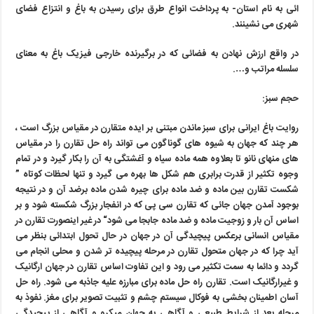
ائی به نام استان- به پرداخت انواع طرق برای رسیدن به باغ و انتزاع فضای
شهری می نشینند.
در واقع ارزش نهادن به فضائی که در برگیرنده خارجی فیزیک باغ به معنای
سلسله مراتب و….
حجم سبز:
روایت باغ ایرانی برای سبز ماندن مبتنی بر ایده متقارن در مقیاس بزرگ است ،
هر چند که جهان به شیوه های گوناگون می تواند راه حل تقارن را در مقیاس
های منهای نانو تا بعلاوه همه ماده سیاه و آغشتگی به آن را بکار گیرد و در تمام
وجوه تکثیر از قدرت برابری هم شکل ها بهره می گیرد و تنها لحظات کوتاه ”
شکست تقارن بین ماده و ضد ماده برای چیره شدن ماده برضد آن و در نتیجه
بوجود آمدن جهان جائی که تقارن سی پی که در انفجار بزرگ شکسته شود و بر
اساس آن بار و زوجیت ماده و ضد ماده جابجا می شود“ در غیر اینصورت تقارن در
مقیاس انسانی برعکس پیچیدگی آن در جهان در حال تحول ابتدائی بنظر می
آید چرا که در جهان متحول تقارن در مرحله پیچیده تر شدن و محلی انجام می
گردد و دائما به سمت تکثیر می رود و این تفاوت اساس تقارن در جهان ارگانیک
و غیرارگانیک است. تقارن راه حل ماده برای مبارزه علیه جاذبه می شود. راه حل
آسان اطمینان بخشی به فوکال سیستم چشم و تثبیت تصویر برای مغز. نفوذ به
مرحله بعد از شرایط طبیعی و آگاهی به جهان میکرو و آگاهی از پیچیدگی