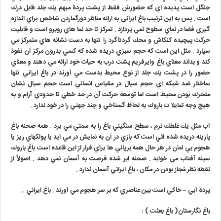
جنگل است پديده اي كه حضورش فقط از پشت پردة مبهم يك جلد قابل درك
است . پس به اين ترنيب باغ ايراني به ارائه مناظر دورگماردن شاخص براي اندازه
گيري فضا در نماي سطوح نمي پردازد . تمركز تا حد نما هاي روبرو است و قابليت
حركت پيچيده كنكاش و محك گردتاگرد را تنها به دست نشانه هاي متمركز مي
سپارد . مثل اين است كه حجم سبزي دريده شده كه كسي بدرون مركز آن نفوذ
كند و بداند معناي باغ وايرفريم پشت درب به حيات خود ارائه مي دهند و معناي
حضور را در پشت يك جلد از نوع محيط بدست مي آورند در باغ ايراني تنها
ساختار ضد شبكه اي حجم سيال در مقياس انساني است حجم سيال نشان
متحرك بودن محيط است اما توسعة حركت آن در حد خطي تا حدودي آرام و به
هيچ وجه تمايلا ت باروك به لحاظ گستاخي و چند جهتي را در خود ندارد .
آب مثل يك غلطك نرم ، سطح سنگيني باغ را به سمتي مي برد . همه صحنه باغ
پارينه دريده شده ائي است كه بازي در آن به نمايش در مي آيد يا پولكهاي ريز يا
هجوم بي امان در هر حال همه برپائي ها براي فرار از اين قاعده است باغ باروك
سينه آفتاب مي خوابد . صحنه ابر شده فرصت به آسمان نمي دهد . اصولاً از
نقطه نظر مَجاز بودن در مكان ، باغ ايراني آسمان ندارد .
پردة آبي
–
خاكي است بين عناصري كه بر سر هجوم مي آورند . باغ ايراني ..
باغ نگارستان( باغ بعثت ) :