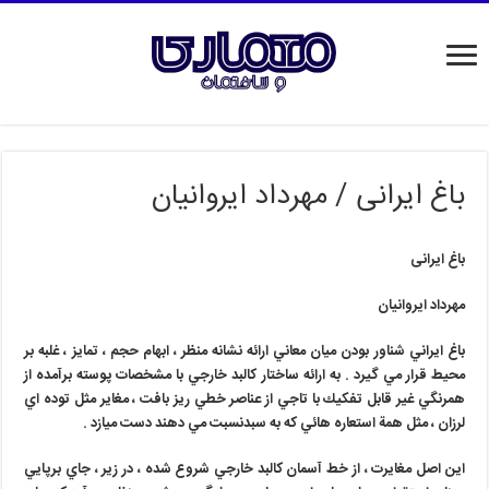
باغ ایرانی / مهرداد ایروانیان
باغ ایرانی
مهرداد ایروانیان
باغ ايراني شناور بودن ميان معاني ارائه نشانه منظر ، ابهام حجم ، تمايز ، غلبه بر
محيط قرار مي گيرد . به ارائه ساختار كالبد خارجي با مشخصات پوسته برآمده از
همرنگي غير قابل تفكيك با تاجي از عناصر خطي ريز بافت ، مغاير مثل توده اي
لرزان ، مثل همة استعاره هائي كه به سبدنسبت مي دهند دست ميازد .
اين اصل مغايرت ، از خط آسمان كالبد خارجي شروع شده ، در زير ، جاي برپايي