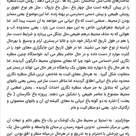
ساختارهای غالب مثل ساختمان ، مثل راه ها ، تن در می دهد
;
روش الیت منظره
را در پیش گرفته است مثل چهار باغ ، مثل باغ باروک ، مثل هر نوع تفوق بر
رویش طبیعی و پیش دستی دسترسی بر پهنه زنده. اما این موضوع یعنی متمایز
بودن از محیط ، صفتی است که باغ ایرانی می خواهد به آن نسبت پیدا کند. اما
در شرایط جغرافیایی خاص به این مهم دست می یازد ، یعنی محدوده آب و
هوائی که به حذف محیط درهم طبیعی مثل جنگل می پردازد و شرایط دست ساز
را هم در طول تاریخ که درکنار خود دارد و غالبا در بستری آرام و وسیع یا بهرحال
آراسته از نوع خود می نشیند. اما در طول تاریخ این جایگزاری معنای خود را در
کثرت موارد از دست داده و در حال حاضر بنظر می آید خواستگاه چنین منظره
نگاری کمتر احساس می شود چرا که معنای محتوای محیط دگرگون گردیده. اما
به هر حال باغ با دیواره بلند بعنوان یک پناهگاه در هر حال می تواند در بستر غیر
متفاوت شکل گیرد . به هرحال معنای الیت به شاخص ترین شکل منظره نگاری
محدود بنام باغ ایرانی اطلاق گردیده اما مناظر دست ساز غیر رسمی یعنی باغهای
ایرانی که بدلایل به جز صرف منظره نگاری احداث گردیده ، بخش اعظمی از
محیط مصنوع با عناصر طبیعی را تشکیل می دهند. پروژه باغ نگارستان ( باغ
بعثت ) اشاره به دو گونه باغ ایرانی به معنای کلیشه ای آن و باغهای محصولی و
ارگانیک دارد. یعنی دو منظر الیت و عام .
مونارکیزم :
به استیلا بر محیط مثل یک کوشک بر یک باغ بطور دائم و تبعات آن
یعنی بر مرکز نشستن. تدوین شیوه رسیدن بر مبنای بلاواسطه و خالص مثل یک
راه بی چرخش با احترام و به تدریج و در هرحال در میانه منظر و افق بودن. این