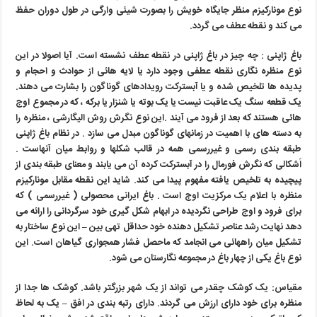
نوع مونارکیزم منظر جایگاه خویش را بصورت شیئی وارگی در طول دوران حفظ
می کند و نقطه عطف می گردد.
باغ ژاپنی :
چه چیز در باغ ژاپنی در نقطه عطف نشسته است. آیا اصولا در این
نوع منظره نگاری نقطه عطفی وجود دارد یا لایه هائی از حوادث و احجام و
پدیده ها تلخیص شده و یا آبسترکت رویدادهای گوناگون را بشارت می دهند.
یک قطعه سنگ یک عاقبت نیست یا یک بوته یا شنزار یا برکه ، که در مجموع اوج
هائی هستند که بعد از فرود می آیند .این نوع نگرش روش الیگارشی ، منظره را
به دسته های با اهمیت در زمانهای گوناگون مبدل می سازد . در نظام باغ ژاپنی
طبقه بندی رسمی و غیررسمی همه در قالب شکلها و روابط میان آنهاست .
اَشکالی که نگرش فورمال را در آبسترکت کرده آن می یابند و معنای طبقه بندی از
پیچیده به تلخیص یافته مفهوم پیدا می کند. شاید این نقطه مقابل مونارکیزم
منظره با اعلام یک مرکزیت اوج است . باغ ایرانی محصولی ( غیررسمی ) که
برای فرود و اوج طراحی نگردیده در ابهام شکل گیری خود سرگردانی را ارائه می
دهد نهایت رشد عناصر تشکیل دهنده خود حداقل تهی بین
–
این نوع ساختار به
تشکیل میان راههائی می انجامد که ماحصل فشار همجواری گیاهان است. این
نوع باغ یکی از چهار باغ در مجموعه نگارستان می شود.
مقیاس:
یک کوشک چقدر می تواند از یک شهر بزرگتر باشد. کوشک ها جدا از
منظره برای خود دارای ارزش می گردند. دارای رتبه بندی در افق
–
یک به لحاظ