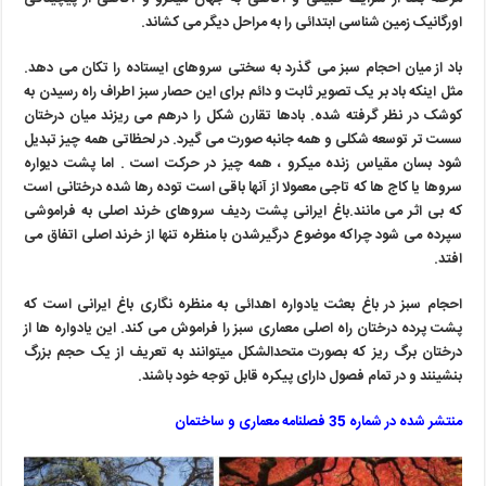
اورگانیک زمین شناسی ابتدائی را به مراحل دیگر می کشاند.
باد از میان احجام سبز می گذرد به سختی سروهای ایستاده را تکان می دهد.
مثل اینکه باد بر یک تصویر ثابت و دائم برای این حصار سبز اطراف راه رسیدن به
کوشک در نظر گرفته شده. بادها تقارن شکل را درهم می ریزند میان درختان
سست تر توسعه شکلی و همه جانبه صورت می گیرد. در لحظاتی همه چیز تبدیل
شود بسان مقیاس زنده میکرو ، همه چیز در حرکت است . اما پشت دیواره
سروها یا کاج ها که تاجی معمولا از آنها باقی است توده رها شده درختانی است
که بی اثر می مانند.باغ ایرانی پشت ردیف سروهای خرند اصلی به فراموشی
سپرده می شود چراکه موضوع درگیرشدن با منظره تنها از خرند اصلی اتفاق می
افتد.
احجام سبز در باغ بعثت یادواره اهدائی به منظره نگاری باغ ایرانی است که
پشت پرده درختان راه اصلی معماری سبز را فراموش می کند. این یادواره ها از
درختان برگ ریز که بصورت متحدالشکل میتوانند به تعریف از یک حجم بزرگ
بنشینند و در تمام فصول دارای پیکره قابل توجه خود باشند.
منتشر شده در شماره 35 فصلنامه معماری و ساختمان