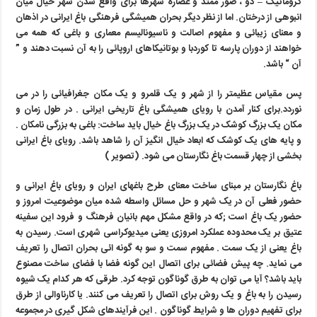
کروماتیک
–
دو ، صور ممتد و عصاره شهرها برای واقع شدن شهر خیال میان
انبوهی از درختان. اما از نظر دیگر بحران همیشگی فرهنگی باغ ایرانی در اذهان
و معنای زیبائی و مفهوم اصالت و ناسیونالیسم معماری و باغی که همه می
خواهند از دوران پارسه تا کوردبا و بوتانیکاهای اروپائی را به آن نسبت دهند و ”
آن “ باشد.
پس مقیاس عظیمتر را از شهر و یک قلمرو و یک مکان جغرافیائی را در می
نوردد.برای کنار آمدن با رویای همیشگی باغ تاریخی ایرانی . در طول زمان و
مکان یک بزرگ کوشک در یک بزرگ باغ خیال باید ساخت: باغی به بزرگی نامکان .
و پایه های یک کوشک که ابعاد خیال انگیز آن را شاهد باشد. رویای باغ ایرانی
بخشی از چهار قسمت باغ نگارستان می شود. (تصویر )
باغ نگارستان بر مبنای ساخت معنای طرح باغهای ایران و رویای باغ ایرانی و
حضور فعلی آن در یک شهر و حل مسائل واسطه شده میان موضوعیت امروز و
حضور یک باغ است
;
که در واقع مشکل مهم بانیان فرهنگ و فرود این سفینه
عتیق بر یک محدوده عملکرد امروزی یعنی میدیوکراسی شهری است. رسیدن به
باغ یعنی از یک سمت . مفهوم سمت و سو به گونه ائی بحران اتصال را تعریف
می نماید. چه پیش فضائی برای اتصال این گونه فضا با فضای ساخت مصنوع
باید باشد؟ آیا می توان به طرق گوناگون توجه کرد. طرقی که هر کدام یک شیوه
رسیدن را به باغ و یک روش برای اتصال را تعریف می کنند. یا کارناوالی از طرق
برای تفهیم دوران ها و شرایط گوناگون . این فرآیندهای شکل گیری در مجموعه