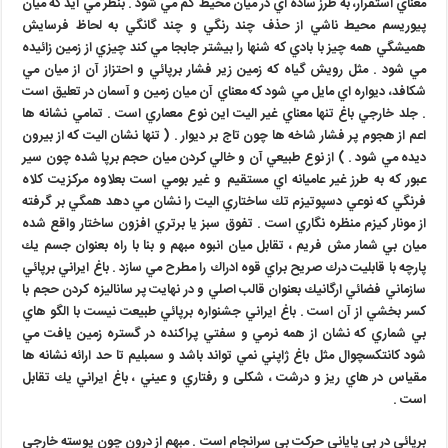
معناي استقرار، به طرز ساده اي در ميان محيط گم مي شود . بنظر مي آيد كه ميان
پيوريسم محيط ناشي از حذف چند رنگي و چند گانگي به لحاظ فرسايش
هميشگي همه چيز با بادي كه شنها را بيشتر جابجا مي كند چيزي از زمين زائيده
مي شود . مثل رويش گياه كه زمين زير فشار برپائي و احتزاز آن از ميان مي
شكافد، ديواره اي مايل مي شود كه معناي آن ميان زمين و آسمان در تعليق است
. جلد خارجي باغ تنها معناي غير اليت اين نوع معماري است . تمامي نشانه ها
اعم از هجوم پر فشار شاخه ها چون تاج بر ديوار . ( تنها نشان اليت كه از بيرون
ديده مي شود . ) از نوع طبيعي آن و خالي كردن ميان حجم برپا شده چون سير
عبور كه به طرز غير عاميانه اي مستقيم و غير بومي است بعلاوه مركزيت كلاه
فرنگي كه نوعي دسپوتيزم تك ساختاري اليت را نشان مي دهد همگي بر گرفته
از مونار كيزم منظره نگاري است . تفوق سبز يا برتري افزون ساختار واقع شده
ميان بي شمار مش فريم ، تقابل ميان انبوه مبهم و بنا با راه بعنوان جسم يك
پارچه با قابليت درك صريح براي قوه ادراك را مطرح مي سازد . باغ ايراني برپائي
سازماني فضائي ارگانيك بعنوان قالب اصلي و در نهايت پر ساناليزه كردن حجم با
كسر بخشي از آن است . باغ ايراني جشنواره برپائي طبيعت نيست با الگو هاي
بي شماري كه نشان از همه نرمي و سفتي پراكنده در گستره زمين يافت مي
شود كانتكسچوال مثل باغ ژاپني نمي تواند باشد و سمبليم تا حد ارائه نشانه ها
مقياس در هاي ريز و درشت ، شكلی و رفتاري و عيني ، باغ ايراني يك تقابل
است .
برپائي در بي پاياني حركت بي سرانجام است . مبهم از درون چون پوسته خارجي