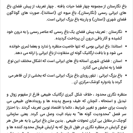
باغ نگارستان از مجموعه چهار فضا حیات یافته . چهار تعریف از پیش فضای باغ
های ایرانی رسمی (نگارستان)، باغ میوه ای (استاندا)، صورت های گوناگون
فضای شهری (استان) و پارینه باغ بزرگ ایرانی است.
نگارستان : تعریف پیش فضای یک باغ رسمی که عناصر رسمی را به درون خود
کشیده و آثار باقی درون آن پرداخت گردیده.
استاندا: باغ ایرانی بومی که تنها خاصیت منظره را ندارد و بعضا ثمری خوانده
می شود و با بافت ارگانیک گونه ای متفاوت از باغ ایرانی را ارائه می دهد.
استان : فضای شهری آستانه باغ های ایرانی است که اشکال مختلف این نوع
فضا را به نمایش می گذارد.
باغ بزرگ ایرانی : تبلور رویای باغ بزرگ ایرانی است که بخشی از آن ظاهر می
گردد با یادواره کوشک مرکزی آن .
منظره نگاری محدود ، خلاف شکل گیری ارگانیک طبیعی فارغ از مفهوم زوال و
تبدیل و استحاله ، آنچنان که طیف وسیع پدیده ها و رویدادهای طبیعی می
بایست برای حضور و تغییر شرایط ، دائما با اقتصاد نوین تعریف گردند ، با احتزاز
سر فصل ”محدودیت گونه ها
“
به بنیاد الیت وصل می گردد. یعنی سازمانی
کوچک در مقابل بی کران تحولات طبیعی . بدین سان باغ ایرانی یا به هر حال هر
نوع گرایش در منظره نگاری در طول تاریخ که به آرایش فرمال محدود کننده ها و