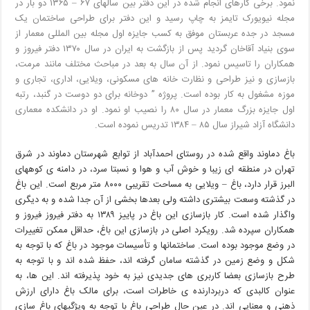
نمود. برخی کارهای انجام شده در این دفتر بین سالهای ۶۷ – ۱۳۶۵ دو بار در
مجله نیویورک تایمز به چاپ رسید و این دفتر برای طراحی ساختمان یک
مسجد در جده عربستان موفق به کسب جایزه اول مجله بین المللی معمار از
سوی بنیاد آقاخان گردید پس از بازگشت به ایران در سال ۱۳۷۰ دفتر فیروز و
همکاران را تاسیس نمود. از آن سال به بعد در مباحث مختلف مانند مرمت،
بازسازی و نیز طراحی و نظارت خانه های مسکونی، ویلایی، اداری، تجاری و
موزه مشغول به کار بوده است. پروژه ” دوخانه برای دو دوست در گنبد، رتبه
اول جایزه بزرگ معمار در سال ۸۰ را نصيب او نمود. او در دانشکده معماری
دانشگاه آزاد شیراز سال ۸۵ – ۱۳۸۴ تدریس نموده است.
باغ دماوند واقع شده در روستای احمدآباد از توابع شهرستان دماوند در شرق
تهران در منطقه ای زیبا و خوش آب و هوا و نسبتا سرد، در دامنه ی کوههای
البرز قرار دارد، باغ – ویلایی به مساحت تقریبی ۸۰۰۰ متر مربع است. این باغ
در گذشته وسعت بیشتری داشته ولی بعدها بخشی از آن جدا شده و به دیگری
واگذار شده است. کار بازسازی این باغ در پاییز ۱۳۸۹ به دفتر فیروز فيروز و
همکاران سپرده شد. رویکرد اصلی در بازسازی این باغ، حداقل ممکن تغییرات
در وضع موجود بوده است. ساختمانها و تأسیسات موجود در باغ که با توجه به
شکل و وضع زمین در گذشته سامان گرفته اند، حفظ شده اند و با توجه به
طرح بازسازی بعضا کاربری های جدیدی نیز به خود پذیرفته اند. این ها، به
عنوان کالبدی که دربردارنده ی خاطرات است، برای مالک باغ دارای ارزش
ذهنی و معنایی اند. در عین حال طراحی باغ با توجه به ویژگیهای باغ سازی