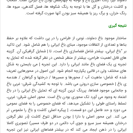
دماوند نیز، رنگ آمیزی باغ و توجه به چهارفصل بودن باغ ایرانی است. انتخاب
و کاشت درختان و گل ها با توجه به رنگ شکوفه ها، فصل گلدهی، میوه ها،
رنگ خزان، و برگ ریز یا همیشه سبز بودن آنها صورت گرفته است.
نتیجه گیری
ساختار موجود باغ دماوند، نوعی از طراحی را در پی داشت که علاوه بر حفظ
بناها و تعدادی از اتفاقات موجود، مبنای باغ ایرانی را هم شامل شود. این تاکید
بر “باغ ایرانی، بیشتر شامل فضاسازی باغ است، تا | شمایل گرافیکی آن. گزینه
های قابل اهمیت طراحی، بیشتر از منظر شخص در نظر گرفته شده که تمایل به
تجربه ی یک فضای باغ مانند ایرانی را دارد. این تجربه | می بایستی به شکل
های مختلف ولی در قالبی یکپارچه انجام شود. این اصول در محورهایی تعریف
شده که شامل؛ ماهیت آب / محورها و مسیرها / درختها و گیاهان / هندسه
ی باغ | خصوصی سازی درونی می باشد. با توجه به کشیدگی شرقی- غربی باغ
و جانمایی موجود فضاها، پررنگ ترین گزینه ای که تمثيل باغ ایرانی را در باغ
اعتماد به وجود می آورد تک محوری بودن باغ است. محور اصلی شرقی- غربی،
تسلط راستای طولی را تشکیل میدهد، که فضای خصوصی را به فضای عمومی
می دوزد و حد فاصل این دو قسمت، | پیکره اصلی کاشت و باغ را ملموس تر
می کند. این محور اصلی با دارا | بودن حداقل تنوع کاشت (در نظر گرفتن
درختان همیشه سبز سرو و جوی آب دائمی در دو طرف مسیر) تصویری کاملا
ایرانی را در ذهن ایجاد می کند که در بیشتر فضاهای ایرانی نیز این تجربه