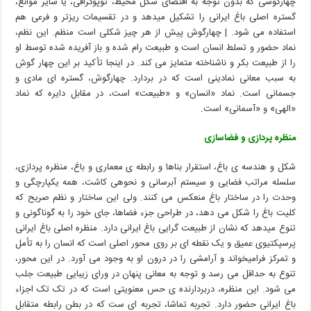
چهارگوشی که بدون توجه به اقتضای شکل محیط، توپوگرافی، یا سایر موانع،
گستره اصلی باغ ایرانی را تشکیل میدهد و در تقسیمات ریزتر و فرعی هم
استفاده می شود. | چهارگوش پیش از هر چیز شکلی است منظم. این نظم،
نماد حضور و تسلط انسان است و طبیعت رام شده و باز آفریده شده توسط او
را از طبیعت بکر و ناشناخته متمایز می کند. در اینجا تأکید بر این چهار گوش
به سبب معانی نمادینی است که در بردارد. چهارگوش، گستره ای مادی و
جسمانی است. نماد «انسان» و «طبیعت» است، در مقابل دایره که نماد
«الهی» و «آسمانی» است.
منظره پردازی و فضاسازی
شکل و هندسه ی باغ، استقرار بناها و رابطه ی معماری و باغ، منظره پردازی،
سلسله مراتب فضایی و سیستم آبرسانی و نحوهی کاشت، همه یکپارچگی و
وحدت را در ساختار باغ منعکس می کنند. ولی این ساختار و نظم صریح که
کلیت باغ را شکل می دهد، در طراحی جزء فضاها، جای خود را به گوناگونی و
تنوع میدهد که نشان از طبیعت گرایی باغ ایرانی دارد. منظره اصلی باغ ایرانی
پرسپکتیوی عمیق و یک نقطه ای بر روی محور اصلی است که انسان را به تأمل
و تمرکز فرامیخواند و آرامشی را در درون او به وجود می آورد. در این محور،
تنوع به حداقل می رسد و توجه به معانی پنهان در ورای زیبایی طبیعت جلب
می شود. این منظره، دربردارنده ی حس معنویتی است که در تک تک اجزاء
باغ ایرانی حضور دارد. تجربه تماشا، تجربه ای ست که در بطن رابطه متقابل