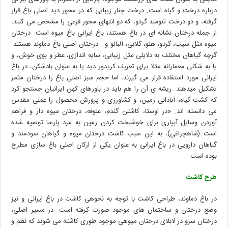
درباره درخت و گیاه است. درخت چنار زیبایی که در محور دید اصلی باغ قرار
گرفته، و دو درخت تنومند گردو، که دو انتهای محور فرعی را مشخص می کنند،
از جمله درختان نشانه ای در باغ هستند، باغ ایرانی باغ میوه است. درختان
میوه مثل سیب، گردو، هلو، گلابی، آلبالو و… درختان اصلی باغ دماوند هستند.
گرچه گیاهان مختلف به دلایلی مثل زیبایی، سایه اندازی، عطر و بوی خوش، و
یا به شکلی معمارانه مثلا برای تعریف کریدور دید یا به عنوان بادشکن، در باغ
ایرانی مورد استفاده قرار می گیرند، اما حجم سبز اصلی باغ را درختان مثمر
تشکیل میدهند. ریشه ی آن را هم باید در باورهای کهن ایرانیان جستجو کرد
که کشت گیاه، آبادانی زمین، و کشاورزی و پرورش محصول را عملی مقدس
می دانسته اند. «در اوستا، کاشتن گندم، علوفه، درختان میوه دار و فراهم
آوردن وسایل آبیاری برای خوشبخت کردن زمین به مرد پارسا توصیه شده
است (شاهچراغی)
، به این سبب کاشت درختان میوه و گیاهان سودمند و
گیاهان دارویی در باغ ایرانی به عنوان یکی از ارکان اصلی باغ سازی مطرح
بوده است.
طرح کاشت
در باغ دماوند، طراحی کاشت با توجه به نحوهی کاشت در باغ ایرانی و نیز
وضع درختان و ساختمان های موجود صورت گرفته است. در مسیر اصلی،
درختان سرو در لابلای درختان میوهی موجود طوری کاشته می شوند که نظم و