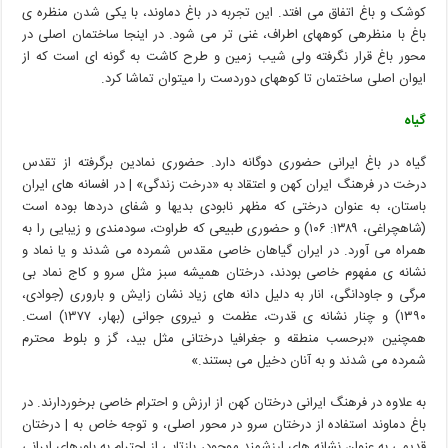
کوشک و باغ اتفاق می افتد. این تجربه در باغ دماوند، با یکی شدن منظره ی
باغ با منظرهی کوههای اطراف، غنی تر می شود. در اینجا ساختمان اصلی در
محور باغ قرار نگرفته ولی شیب زمین و طرح کاشت به گونه ای است که از
ایوان اصلی ساختمان تا کوههای دوردست را میتوان تماشا کرد.
گیاه
گیاه در باغ ایرانی حضوری دوگانه دارد. حضوری نمادین برگرفته از تقدس
درخت در فرهنگ ایران کهن و اعتقاد به «درخت زندگی» | در افسانه های ایران
باستان، به عنوان درختی که مظهر نابودی بدیها و شفای دردها بوده است
(شاهچراغی، ۱۳۸۹: ۱۰۶) و حضوری طبیعی که طراوت، سودمندی و زیبایی را به
همراه می آورد. در ایران گیاهان خاصی مقدس شمرده می شدند و یا نماد و
نشانه ی مفهوم خاصی بودند، درختان همیشه سبز مثل سرو و کاج نماد بی
مرگی و جاودانگی، انار به دلیل دانه های زیاد نشان زایش و باروری (جوادی،
۱۳۹۰) و چنار نشانه ی قدرت، عظمت و نیروی جوانی (بهار، ۱۳۷۷) است.
همچنین «برحسب منطقه و جغرافیا درختانی مثل بید، گز و بلوط محترم
شمرده می شدند و به آنان دخیل می بستند.»
به علاوه در فرهنگ ایرانی درختان کهن از ارزش و احترام خاصی برخوردارند. در
باغ دماوند استفاده از درختان سرو در محور اصلی، و توجه خاص به | درختان
قدیمی به عنوان نشانه های ارزشمند موجود، بازتابی از احترام
به باورهای ایرانی