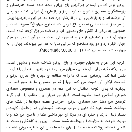
ایرانی و بر اساس ایده ی بازآفرینی باغ ایرانی انجام شده است. هنرمندان و
پژوهشگران بسیاری تاکنون مجذوب رمز و رازهای باغ ایرانی شده، دربارهی
آن نوشته اند و به بازآفرینی آن در آثارشان پرداخته اند. در این بازآفرینیها بیش
از هر چیز به هندسه ی نمادین باغ ایرانی که به طرح چهارباغ” معروف است و
همچنین به برخی از نقش های نمادین آب و درخت در باغ توجه شده است،
چهارباغ، تصویر نمادینی از جهان اسطوره ای است که در آن دریایی در مرکز
جهان قرار دارد و دو رود متقاطع که در این دریا به هم می پیوندند، جهان را به
چهار بخش تقسیم می کنند (111: 0000,Moghtader).
اگرچه این طرح به عنوان جوهره ی باغ ایرانی شناخته شده و مشهور است،
ولی اینکه تکیه بر این ایده تا چه میزان می تواند در بازآفرینی فضای باغ ایرانی
نقش ایفا کند، پرسشی است که ما را به مطالعه ی دوباره باغ سازی ایرانی و
شناخت ارکان آن دعوت می کند. چرا | که در معماری ما به خلق فضا می
پردازیم نه پلان. توجه ایرانیان به این مهم در معماری و بخصوص معماری
دورهی اسلامی کاملا مشهود است. فریار جواهریان این مطلب را | این گونه
توضیح می دهد: «در معماری ایرانی… جرزهای عظیم دیوارها در نقشه های
برداشت شده، هیچ گاه دقیق و مرتب نیستند. گنبدهایی که از داخل، کاربندی
بسیار زیبا | دارند و حفره ای در مرکز آن نور داخلی فضا را تأمین می کند و با
نهایت ظرافت به جزئیات آن پرداخته شده است، از بیرون با کاهگلی زمخت به
شکلی نامنظم پوشانده شده اند…| برای ما مسلمانان آن منظره درونی اهمیت