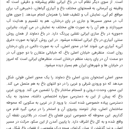
است. از سوی دیگر نظام آب در باغ ایرانی نظام پیشرفته و دقیقی است که
وظیفه ی آبرسانی به قسمتهای مختلف باغ و آبیاری گیاهان، ذخیرهی آب برای
مواقع کم آبی، نمایش آب و تلطیف فضا را همزمان انجام میدهد. | جوی های
آب در محور مسیرها و جاری در پای درختان، هم به تقسیم و هدایت آب
میپردازند و هم آن را به صورت های مختلف به نمایش در می آورند، بنابراین
«جوی» در باغ سازی ایرانی نقشی پررنگ دارد. در باغ دماوند از همان روش
سنتی آبیاری در باغ ایرانی استفاده میشود. در این روش کرتها به صورت «غرق
آبی» آبیاری می شوند اما در محور اصلی، آب به صورت دائمی در پای درختان
روان است. منظرهی خیابان اصلی باغ، که خیابانی متقارن با دو جوی آب در
دو سمت آن در پای ردیف منظم درختان است، منظرهای ایرانی است که امروز
در خیابان ها و شهرهای ایران هم بسیار دیده میشود.
محور اصلی استخوان بندی اصلی باغ دماوند را یک محور اصلی طولی شکل
میدهد که دو ورودی شرقی و غربی را در دو انتهای باغ به هم متصل می کند.
این محور، وحدت درونی و انسجام ساختار باغ را تضمین می کند. ورودی غربی
باغ که پیش از این به دسترسی سواره اختصاص داشته، محدود به یک
دسترسی پیاده خصوصی شده است. با ورود از در غربی به سکویی که محوطه
ساختمان اصلی، چنار تنومند روبروی آن و استخر را در برمی گیرد قدم می
گذاریم. این محوطه که خصوصی ترین فضای باغ است، در بالاترین نقطه آن
واقع شده و به کل باغ اشراف دارد. با پایین آمدن از این سکو، حرکت در مسیر
اصلی و نیز گذشتن از میان کرتهای میوه درک ملموسی از فضای باغ شکل می