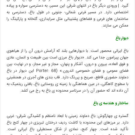
گیرد. | ورودی دیگر باغ در انتهای شرقی این مسیر، به دسترسی سواره و پیاده
اختصاص دارد. در مسیر فرعی شمالی- جنوبی در طول باغ، دسترسی به
ساختمان های فرعی و فضاهای پشتیبانی مثل سرایداری، گلخانه و پارکینگ را
ممکن می سازند.
دیوار باغ
باغ ایرانی محصور است. با دیوارهایی بلند که آرامش درون آن را از هیاهوی
جهان پیرامون جدا می کند. «دیوار باغ مرزی است بین طبیعت و انسان، عادی
و فوق العاده، بیرون و درون، آشکار و پنهان، مجاز و غیر مجاز، و در نهایت بین
فضای عمومی و فضای خصوصی اندرون.» (68 :Porter این دیوار در باغ
دماوند حضوری قاطع، صریح و پررنگ دارد. قاب بندی های آجری در همنشینی
با سطوح کاهگلی، در عین هماهنگی با زمینه ی روستایی باغ، بافتی ریتمیک به
آن داده اند که حضور آن را در سرتاسر محدوده ی باغ به رخ می کشد.
ساختار و هندسه ی باغ
گستره ی چهارگوش: باغ دماوند زمینی با ابعاد نامنظم و کشیدگی شرقی- غربی
دارد. بر مرزهای این محدوده با کاشت ردیف درختان تبریزی در چهار کنج باغ
تأکید شده است. چهار کنج، نمادی از شکل مستطیلی باغ ایرانی است.