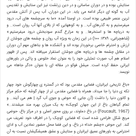
ستایش بوده و در دوران ساسانی و در دین زرتشت نیز این ستایش و تقدیس
آب به گونه ای دیگر ادامه می یابد. در این دوران، آب پس از آتش مقدس
ترین عنصر طبیعی بوده است. در اوستا آمده: «ما به سرچشمه های آب، درود
میفرستیم و به گذرهای آب… و به کوههایی که از بالای آنها آب روان است… و
به دریاچه ها و استخرها… و به مزارع گندم سودبخش درود میفرستیم.»
(شاهچراغی، ۱۳۸۹: ۱۰۰) در این زمان به ویژه آب روان و چشمه های جوشان از
ارزش و احترام خاصی برخوردار بوده اند و آتشکده ها و بناهای مهم آن دوران
در مقابل چشمه ها و دریاچه های جوشان استقرار مییافته اند. پس از ظهور
اسلام هم آب صورت تمثیلی خود را به عنوان نماد خلوص و پاکی در باورهای
ایرانی حفظ کرده است. میشل فوکو در مقاله ای با عنوان «دگر جاها» می
نویسد:
«باغ تاریخی ایرانیان، فضایی مقدس بود که در گستره ی چهارگوش خود چهار
تکه ی دنیا را جا میداد، همراه با فضایی مقدس تر از چهار گوشه که حکم مرکز
و کانون دنیا را داشت (آن جایی که حوض و جوی آب گرد | هم می آیند… و
تمام گیاهان باغ از این جهان کوچک» به یک میزان بهره مند میشدند…»
(1967 ,Foucault) در باغ دماوند، بر روی محور اصلی و در مرکز باغ، حوضی
مربع شکل طراحی شده است که فضایی کوچک را در اطراف خود تعریف می
کند. این حوض «چشم خدا» در باغ، و این فضا محل حضور نمادین آب و ادای
احترامی به باورهای عمیق ایرانیان و ستایش و عشق همیشگیشان نسبت به آن