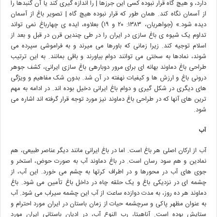
دارد، و هیچ گاه قرار نبوده کسی این جرزها | را اندازه گیری کند یا آن گنبدها را
از آسمان نگاه کند. همان طور که قرار نبوده هیچ گاه | تصویر باغ از آسمان
دیده شود.» (جواهریان، ۱۳۸۳: ۲۰ و ۱۹) بعلاوه، ایده ی چهارباغ نمی تواند
تداوم یک شیوه ی باغ سازی در ایران را در طی چندین قرن در قبل و بعد از
اسلام توجیه کند. زیرا زمانی که باورها می میرند و به فراموشی سپرده می
شوند، نمادها به سختی می توانند دوام بیاورند و باقی بمانند. به این ترتیب
طراحی باغ دماوند بهانه ای برای مرور دوبارهی باغ سازی ایرانی، کشف جوهر
درونی باغ و ارزش ها و کیفیات نهفته در آن شد. بدون شک مفاهیم و ویژگی
های دیگری در شکل گیری و دوام باغ ایرانی دخیل بوده اند. در ادامه به مهم
ترین های آنها که در طراحی باغ دماوند نیز مورد توجه قرار گرفته اند اشاره می
شود.
آب
آب از ارکان اصلی هر باغ است. اما در باغ ایرانی مانند دیگر عناصر طبیعی، هم
نمادین و هم سود رسان است. در باغ دماوند آب به صورت حوض، استخر و
جوی های آب در محورها و در اطراف کرتها به چشم می خورد. این آب، از
چشمه ای در نزدیکی باغ و یک حلقه چاه در داخل باغ تأمین می شود. باغ
دماوند هر ده روز، به مدت دوازده ساعت از آب این چشمه سیراب می شود. آب
به عنوان مظهر پاکی و سرچشمه حیات از زمان باستان در ایران مورد احترام و
ستایش بوده است. آناهیتا، رب النوع آب، در ادیان باستانی ایران مورد