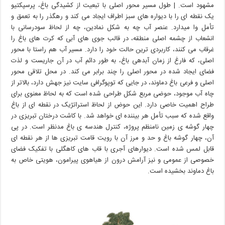
مشهود است. | طول مسیر محور اصلی با تبعیت از کشیدگی باغ، پرسپکتیو
یک نقطه ای را با دیواره های سبز اطراف ایجاد می کند و رهگذر را به تعمق
و
تأمل وا میدارد. عنصر آب چه به شکل نمادین، چه از لحاظ سودرسانی با
انشعاب از چشمه اصلی منطقه، در قالب جوی های آبی که کرت های باغ را
غرقاب می کنند، کاربردی ترین حالت خود را دارد. مسیر آب هم راستا با محور
اصلی، که فارغ از زمان آبدهی باغ، به طور دائم آب در آن جاریست و لذت
فضای ایجاد شده در محور اصلی را چند برابر می کند. در محل تلاقی محور
اصلی و فرعی باغ دماوند، در جایی که توپوگرافی سایت نیز جهش دارد، بالاتر از
چاه آب موجود، حوضی مربع شکل
طراحی شده است که به لحاظ معنوی برای
طراح اهمیت خاصی دارد. این حوض از لحاظ استراتژیک در نقطه ای از باغ
واقع شده که سبب تأمل هر بیننده ای خواهد شد. با کاشت درختان تبریزی در
چهار گوشه ی زمین نامنظم پروژه، کنترل هندسه ی باغ مدنظر است. در پی
آن، چهار گوشه باغ و حد و مرز آن با رویت قامت تبریزی ها از هر نقطه ای
قابل لمس شده است. دیوارهای آجری با قاب های کاهگلی با تفکیک فضای
خصوصی از عمومی و نیز آرامش درون از هیاهوی پیرامون، هویتی خاص به
باغ دماوند بخشیده است.