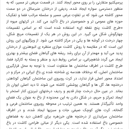
پرسپکتیو متقارنی را بر روی محور ایجاد کنند. در قسمت عریض تر مسیر، که به
منظور دسترسی سواره ایجاد شده، ردیفی از درختان عنبرسائل در دو سمت
محور کاشته می شود که بر تفاوت عرض مسير و سلسله مراتب فضا و تفکیک
حوزه های عمومی تر و خصوصیتر در باغ تأکید می کند. در کرتهای میوه از
«طرح کاشت پنج نقطه ای» استفاده شده است که بر اساس تقسیمات
چهارگوش شکل می گیرد. در این روش در هر
یک از تقسیمات مربع شکل،
چهار درخت در گوشه ها و یکی در مرکز کاشته می شود. از ویژگیهای این روش
این است که در مقایسه با روش کاشت موازی منظره ی انبوهتری از درختان
پدید می آید و مهمتر از آن برای رشد ریشه های گیاهان فضای بیشتر و بهتری
ایجاد می گردد شاهچراغی،
بر اساس روابط دید و منظر و بسته به کارکرد فضا،
طرح کاشت در اطراف ساختمان ها متفاوت است: با توجه به محل قرارگیری
ساختمان اصلی، که برخلاف هندسه ی شناخته شده ی باغ ایرانی در مرکز و در
امتداد محور اصلی قرار ندارد، در کرت روبروی این ساختمان گیاهان کوتاهتر،
درختچه ها، گل ها و گیاهان پوششی کاشته می شوند تا دید اصلی ایوان باز
بماند. در عین حال درخت چنار قدیم و ردیف درختهای تبریزی کنار استخر با
ایجاد تمرکز و حریم، در شکل دادن به این محدوده از باغ به عنوان یک فضای
واحد تأثیرگذار هستند. به همین ترتیب در محوطه روبروی ساختمان فرعی و
گلخانه، کرت های کوچک صیفی جات و سبزیها ایجاد شده، و در اطراف
ساختمان سرایداری از درختچه های خرزهره برای کاهش دید به فضاهای
خصوصی باغ استفاده شده است. یکی دیگر از مبانی طراحی کاشت در باغ