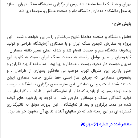
‬به‭ ‬
محل‭ ‬دانشکده‭ ‬معماری‭ ‬دانشگاه‭ ‬علم‭ ‬و‭ ‬صنعت‭ ‬منتقل‭ ‬و‭ ‬مجددا‭ ‬برپا‭ ‬شد‭.‬
پایش‭ ‬طرح‭: ‬
‬پیشرفته‭ ‬دانشگاه‭ ‬علم‭ ‬و‭ ‬صنعت‭ ‬انجام‭ ‬شد‭ ‬و‭ ‬هدف‭ ‬اصلی‭ ‬تغییر‭ ‬ذائقه‭ ‬معماران‭ ‬،‭
‬جلب‭ ‬توجه‭ ‬بسیاری‭ ‬از‭ ‬بازدید‭ ‬کنندگان‭ ‬از‭ ‬نمایشگاه‭ ‬اعم‭ ‬از‭ ‬طراحان‭ ‬،‭ ‬کارفرمایان‭ ‬،‭
‬گسترده‭ ‬ای‭ ‬در‭ ‬این‭ ‬زمینه‭ ‬شد‭ ‬که‭ ‬در‭ ‬سالهای‭ ‬آینده،‭ ‬نتایج‭ ‬آن‭ ‬مشهود‭ ‬خواهد‭ ‬بود‭.‬
منتشر شده در شماره 51، بهار 96