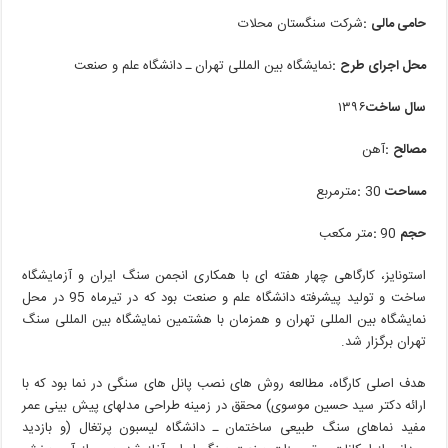
حامی‭ ‬مالی‭:‬
‭ ‬شرکت‭ ‬سنگستان‭ ‬محلات
محل‭ ‬اجرای‭ ‬طرح‭:‬
‭ ‬نمایشگاه‭ ‬بین‭ ‬المللی‭ ‬تهران‭ ‬ـ‭ ‬دانشگاه‭ ‬علم‭ ‬و‭ ‬صنعت
سال‭ ‬ساخت‭ ‬
۱۳۹۶
‭ ‬
مصالح‭:‬
‭ ‬آهن
مساحت‭:‬
‭ ‬30‭ ‬مترمربع
حجم‭: ‬
90‭ ‬متر‭ ‬مکعب
‬تهران‭ ‬برگزار‭ ‬شد‭.‬