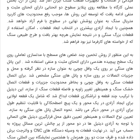
‬متریال‭ ‬سنگ‭ ‬به‭ ‬عنوان‭ ‬پوشش‭ ‬نهایی‭ ‬در‭ ‬سطوح‭ ‬با‭ ‬فرم‭ ‬آزاد‭ ‬خواهد‭ ‬شد‭.
‬که‭ ‬از‭ ‬خواسته‭ ‬های‭ ‬کارفرما‭ ‬نیز‭ ‬بود‭ ‬فراهم‭ ‬شد‭.‬
‬برای‭ ‬آزادی‭ ‬در‭ ‬محور‭ ‬دیگر‭ ‬می‭ ‬باشد‭. ‬نحوه‭ ‬اتصال‭ ‬پانل‭ ‬های‭ ‬سنگی‭ ‬به‭ ‬سازه‭ ‬،‭
‬حساب‭ ‬می‭ ‬آید‭. ‬در‭ ‬نهایت‭ ‬قطعات‭ ‬به‭ ‬وسیله‭ ‬دستگاه‭ ‬های‭ ‬
CNC