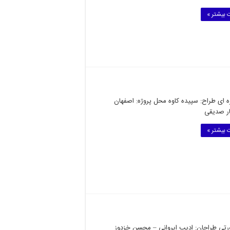
 بیشتر »
ه ای طراح: سپیده کاوه محل پروژه: اصفهان
ر صدیقی
 بیشتر »
رتی طراحان: ادیب ایروانی – محسن خزدوز