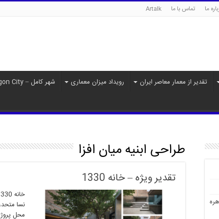
اره ما
تماس با ما
Artalk
تقدیر از معمار معاصر ایران
رویداد میزان معماری
شهر کامل – Paragon City
طراحی ابنیه میان افزا
تقدیر ویژه – خانه 1330
هره
نسا متحد،
محل پروژه