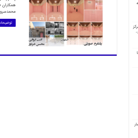
همکاران ط
محمدسر
توضیحات
کز
-
ار