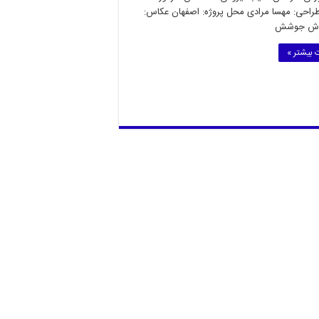
راحی: مهسا مرادی محل پروژه: اصفهان عکاس:
وش جوشش
 بیشتر »