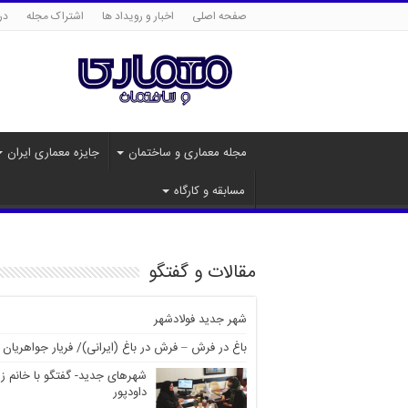
صفحه اصلی
اخبار و رویداد ها
اشتراک مجله
درب
مجله معماری و ساختمان
جایزه معماری ایران
مسابقه و کارگاه
مقالات و گفتگو
شهر جدید فولادشهر
باغ در فرش – فرش در باغ (ایرانی)/ فریار جواهریان
شهرهای جدید- گفتگو با خانم ز
داودپور