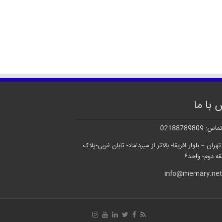
 با ما
02188789809
ران – بلوار افریقا- بالاتر از میرداماد- تابان غربی-پلاک