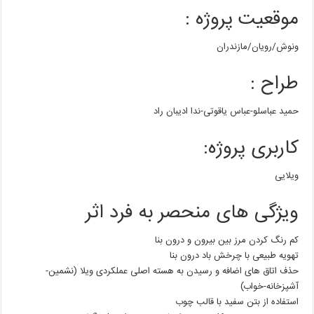
موقعیت پروژه
:
ونوش/رویان/مازندران
طراح
:
حمید عباسلو-عباس یاقوتی-ندا ادیبان راد
کاربری پروژه
:
ویلایی
ویژگی های منحصر به فرد اثر
کم رنگ کردن مرز بین بیرون و درون بنا
تهویه طبیعی با چرخش باد درون بنا
حذف اتاق های اضافه و رسیدن به هسته اصلی عملکردی ویلا (نشمین-
آشپزخانه-خواب)
استفاده از بتن سفید با قالب چوب