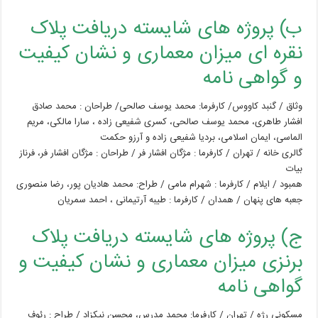
ب) پروژه های شایسته دریافت پلاک
نقره ای میزان معماری و نشان کیفیت
و گواهی نامه
وثاق / گنبد کاووس/ کارفرما: محمد یوسف صالحی/ طراحان : محمد صادق
افشار طاهری، محمد یوسف صالحی، کسری شفیعی زاده ، سارا مالکی، مریم
الماسی، ایمان اسلامی، بردیا شفیعی زاده و آرزو حکمت
گالری خانه / تهران / کارفرما : مژگان افشار فر / طراحان : مژگان افشار فر، فرناز
بیات
همبود / ایلام / کارفرما : شهرام مامی / طراح: محمد هادیان پور، رضا منصوری
جعبه های پنهان / همدان / کارفرما : طیبه آرتیمانی ، احمد سمریان
ج) پروژه های شایسته دریافت پلاک
برنزی میزان معماری و نشان کیفیت و
گواهی نامه
مسکونی رژه / تهران / کارفرما: محمد مدرس، محسن نیکزاد / طراح : رئوف