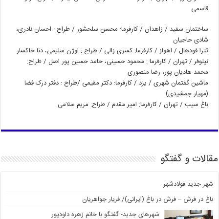
قاسمی
ساختمان سفید / زاهدان / کارفرما: محسن سلحشور / طراح : احسان نادری،
شادی حاجیان
تترا فودهال / اهواز / کارفرما: کسری زالی / طراح : اوژن سلیمی، دنا خاکسار
نیلوفر / تهران / کارفرما : محمود حسینی، حامد حسین پور اصل / طراح:
محمد هادیان پور، رضا منصوری
ماشین گفتمان شهری / یزد / کارفرما: دکتر مقیمی /طراح : دفتر درک فضا
(مهیار جمشیدی)
باغ سیب / تهران / کارفرما: امیر مقدم / طراح: مریم سلامی
مقالات و گفتگو
شهر جدید فولادشهر
باغ در فرش – فرش در باغ (ایرانی)/ فریار جواهریان
شهرهای جدید- گفتگو با خانم زهره داودپور