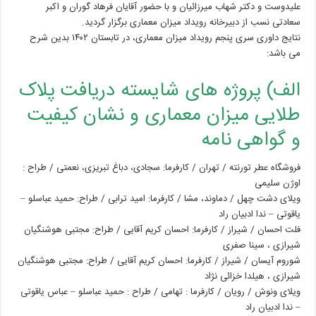
علیدوست و دکتر شهاب میرزائیان و با حضور آقایان فرهاد گوران و اکبر
سعادتی نسب از دبیرخانه رویداد میزان معماری برگزار گردید.
نتایج داوری سری پنجم رویداد میزان معماری، در تابستان ۱۴۰۲ بدین شرح
می باشد:
الف) پروژه های شایسته دریافت پلاک
طلایی میزان معماری و نشان کیفیت
و گواهی نامه
فروشگاه عطر تورنته / تهران / کارفرما: سجادی، دباغ تبریزی، نعمتی / طراح :
اوژن سلیمی
ویلای دشت چهل / دماوند، مشا / کارفرما: امید ترابی / طراح: حمید عباسلو –
یاقوتی – ندا ادبیان راد
فلت احسان / شیراز / کارفرما: احسان کریم آقایی / طراح: مجتبی هوشنگیان
شیرازی ، سینا صفری
شوروم آیسان / شیراز / کارفرما: احسان کریم آقایی / طراح: مجتبی هوشنگیان
شیرازی ، هیلدا خزائی نژاد
ویلای ونوش / رویان / کارفرما : تهامی / طراح : حمید عباسلو – عباس یاقوتی
– ندا ادبیان راد