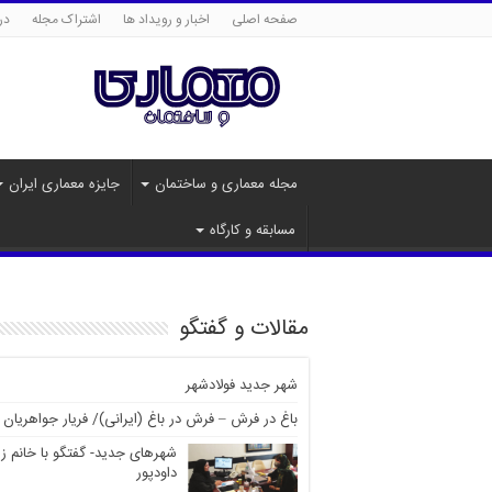
صفحه اصلی
اخبار و رویداد ها
اشتراک مجله
درب
مجله معماری و ساختمان
جایزه معماری ایران
مسابقه و کارگاه
مقالات و گفتگو
شهر جدید فولادشهر
باغ در فرش – فرش در باغ (ایرانی)/ فریار جواهریان
شهرهای جدید- گفتگو با خانم ز
داودپور