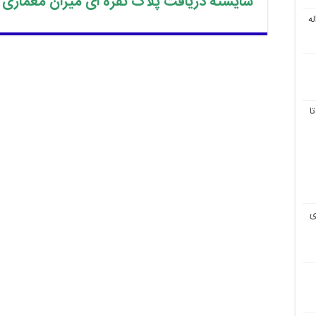
شایسته دریافت پلاک
نقره ای
میزان معماری 
ه
ا
ی