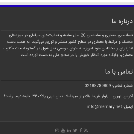
درباره ما
فصلنامه‌ی معماری و ساختمان 20 سال سابقه و فعالیت‌های حرفه‌ای در حوزه‌های
مختلف و مرتبط با معماری در سطح کشور منتشر و توزیع می‌گردد. به همت دست
اندرکاران و مخاطبان خود امروزه به عنوان مرجعی قابل قبول در گستره ادبیات مکتوب
معماری، جایگاه مورد انتظار خویش را در سطح ملی به دست آورده است.
تماس با ما
شماره تماس: 02188789809
آدرس: تهران – بلوار افریقا- بالاتر از میرداماد- تابان غربی-پلاک ۳۶- طبقه دوم- واحد۶
ایمیل: info@memary.net