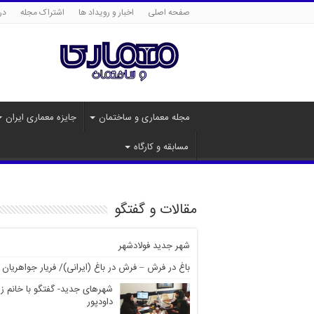
صفحه اصلی
اخبار و رویداد ها
اشتراک مجله
درب
مجله معماری و ساختمان
جایزه معماری ایران
مسابقه و کارگاه
مقالات و گفتگو
شهر جدید فولادشهر
باغ در فرش – فرش در باغ (ایرانی)/ فریار جواهریان
شهرهای جدید- گفتگو با خانم ز
داودپور