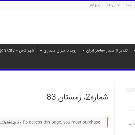
اره ما
تماس با ما
Artalk
تقدیر از معمار معاصر ایران
رویداد میزان معماری
شهر کامل – Paragon City
شماره2، زمستان 83
To access this page, you must purchase
پکیج اشتراک
هره