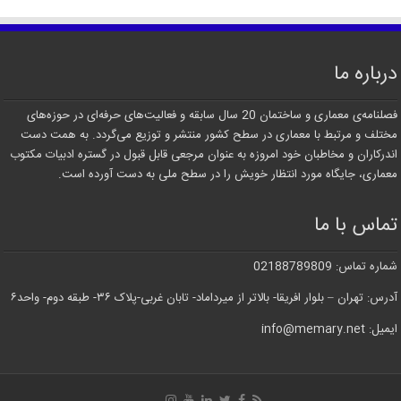
درباره ما
فصلنامه‌ی معماری و ساختمان 20 سال سابقه و فعالیت‌های حرفه‌ای در حوزه‌های
مختلف و مرتبط با معماری در سطح کشور منتشر و توزیع می‌گردد. به همت دست
اندرکاران و مخاطبان خود امروزه به عنوان مرجعی قابل قبول در گستره ادبیات مکتوب
معماری، جایگاه مورد انتظار خویش را در سطح ملی به دست آورده است.
تماس با ما
شماره تماس: 02188789809
آدرس: تهران – بلوار افریقا- بالاتر از میرداماد- تابان غربی-پلاک ۳۶- طبقه دوم- واحد۶
ایمیل: info@memary.net