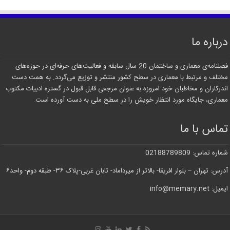
درباره ما
فصلنامه‌ی معماری و ساختمان 20 سال سابقه و فعالیت‌های حرفه‌ای در حوزه‌های
مختلف و مرتبط با معماری در سطح کشور منتشر و توزیع می‌گردد. به همت دست
اندرکاران و مخاطبان خود امروزه به عنوان مرجعی قابل قبول در گستره ادبیات مکتوب
معماری، جایگاه مورد انتظار خویش را در سطح ملی به دست آورده است.
تماس با ما
شماره تماس: 02188789809
آدرس: تهران – بلوار افریقا- بالاتر از میرداماد- تابان غربی-پلاک ۳۶- طبقه دوم- واحد۶
ایمیل: info@memary.net