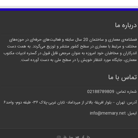
درباره ما
فصلنامه‌ی معماری و ساختمان 20 سال سابقه و فعالیت‌های حرفه‌ای در حوزه‌های
مختلف و مرتبط با معماری در سطح کشور منتشر و توزیع می‌گردد. به همت دست
اندرکاران و مخاطبان خود امروزه به عنوان مرجعی قابل قبول در گستره ادبیات مکتوب
معماری، جایگاه مورد انتظار خویش را در سطح ملی به دست آورده است.
تماس با ما
شماره تماس: 02188789809
آدرس: تهران – بلوار افریقا- بالاتر از میرداماد- تابان غربی-پلاک ۳۶- طبقه دوم- واحد۶
ایمیل: info@memary.net