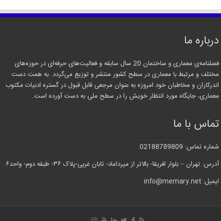
درباره ما
فصلنامه‌ی معماری و ساختمان 20 سال سابقه و فعالیت‌های حرفه‌ای در حوزه‌های
مختلف و مرتبط با معماری در سطح کشور منتشر و توزیع می‌گردد. به همت دست
اندرکاران و مخاطبان خود امروزه به عنوان مرجعی قابل قبول در گستره ادبیات مکتوب
معماری، جایگاه مورد انتظار خویش را در سطح ملی به دست آورده است.
تماس با ما
شماره تماس: 02188789809
آدرس: تهران – بلوار افریقا- بالاتر از میرداماد- تابان غربی-پلاک ۳۶- طبقه دوم- واحد۶
ایمیل: info@memary.net