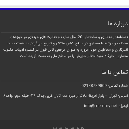
درباره ما
فصلنامه‌ی معماری و ساختمان 20 سال سابقه و فعالیت‌های حرفه‌ای در حوزه‌های
مختلف و مرتبط با معماری در سطح کشور منتشر و توزیع می‌گردد. به همت دست
اندرکاران و مخاطبان خود امروزه به عنوان مرجعی قابل قبول در گستره ادبیات مکتوب
معماری، جایگاه مورد انتظار خویش را در سطح ملی به دست آورده است.
تماس با ما
شماره تماس: 02188789809
آدرس: تهران – بلوار افریقا- بالاتر از میرداماد- تابان غربی-پلاک ۳۶- طبقه دوم- واحد۶
ایمیل: info@memary.net