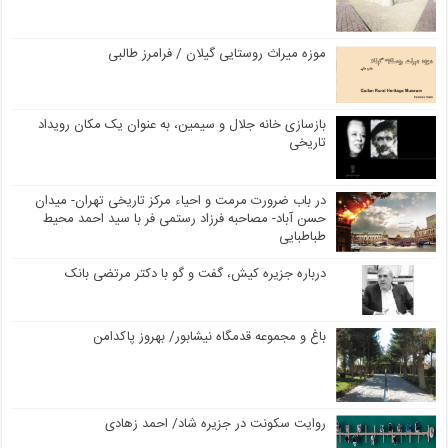
موزه میراث روستایی گیلان / فرامرز طالبی
بازسازی خانه جلال و سیمین، به عنوان یک مکان رویداد
تاریخی
در باب ضرورت مرمت و احیاء مرکز تاریخی تهران- میدان
حسن آباد- مصاحبه فرزاد رستمی فر با سید احمد محیط
طباطبایی
درباره جزیره کیش، گفت و گو با دکتر مرتضی بانک
باغ و مجموعه قدمگاه نیشابور/ بهروز پاکدامن
روایت سکونت در جزیره شاد/ احمد زهادی