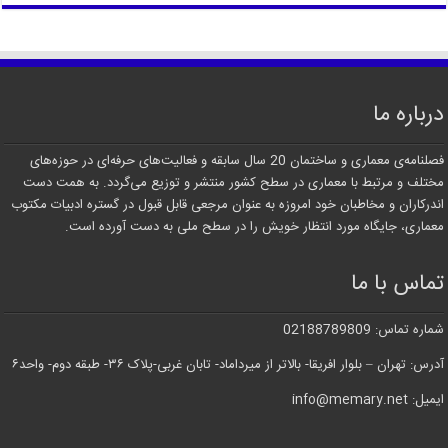
درباره ما
فصلنامه‌ی معماری و ساختمان 20 سال سابقه و فعالیت‌های حرفه‌ای در حوزه‌های
مختلف و مرتبط با معماری در سطح کشور منتشر و توزیع می‌گردد. به همت دست
اندرکاران و مخاطبان خود امروزه به عنوان مرجعی قابل قبول در گستره ادبیات مکتوب
معماری، جایگاه مورد انتظار خویش را در سطح ملی به دست آورده است.
تماس با ما
شماره تماس: 02188789809
آدرس: تهران – بلوار افریقا- بالاتر از میرداماد- تابان غربی-پلاک ۳۶- طبقه دوم- واحد۶
ایمیل: info@memary.net