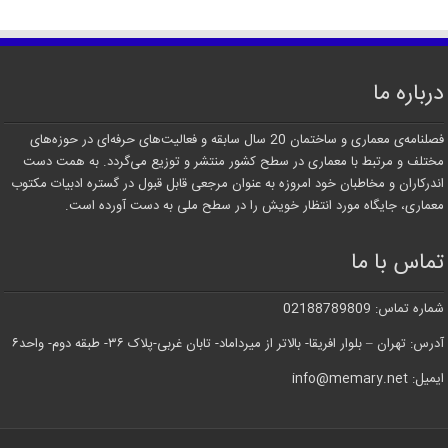
درباره ما
فصلنامه‌ی معماری و ساختمان 20 سال سابقه و فعالیت‌های حرفه‌ای در حوزه‌های
مختلف و مرتبط با معماری در سطح کشور منتشر و توزیع می‌گردد. به همت دست
اندرکاران و مخاطبان خود امروزه به عنوان مرجعی قابل قبول در گستره ادبیات مکتوب
معماری، جایگاه مورد انتظار خویش را در سطح ملی به دست آورده است.
تماس با ما
شماره تماس: 02188789809
آدرس: تهران – بلوار افریقا- بالاتر از میرداماد- تابان غربی-پلاک ۳۶- طبقه دوم- واحد۶
ایمیل: info@memary.net