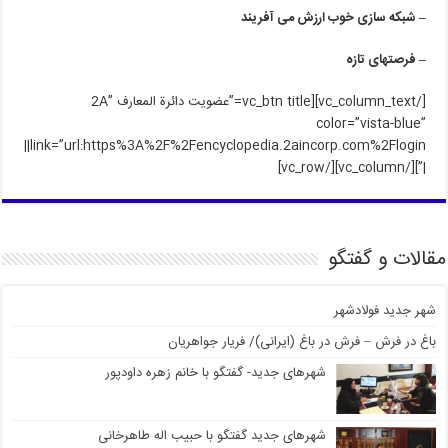
– شبکه سازی خوب ارزش می آفریند
– فرصتهای تازه
[/vc_column_text][vc_btn title=”عضویت دائرة المعارف 2A”
color=”vista-blue”
link=”url:https%3A%2F%2Fencyclopedia.2aincorp.com%2Flogin||
|”][/vc_column][/vc_row]
مقالات و گفتگو
شهر جدید فولادشهر
باغ در فرش – فرش در باغ (ایرانی)/ فریار جواهریان
شهرهای جدید- گفتگو با خانم زهره داودپور
شهرهای جدید گفتگو با حبیب اله طاهرخانی