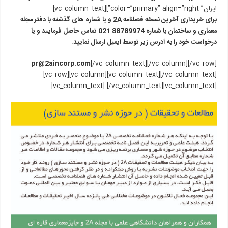
ایران” color=”primary” align=”right”][vc_column_text]
برای خریداری آخرین نسخه فصلنامه 2A و یا شماره های گذشته با دفتر مجله
معماری و ساختمان با شماره 88789974 021 تماس حاصل فرمایید و یا
درخواست خود را به آدرس زیر توسط ایمیل ارسال نمایید.
pr@2aincorp.com
[/vc_column_text][/vc_column][/vc_row]
[vc_row][vc_column][vc_column_text][/vc_column_text]
[vc_column_text] [/vc_column_text][vc_column_text]