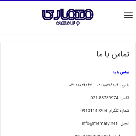
تماس با ما
تماس با ما
تلفن : ۸۸۷۸۹۸۰۹ ۰۲۱ – ۸۸۷۸۹۸۶۷ ۰۲۱
فکس: 88789974 021
شماره تلگرام: 09101149204
ا
یمیل :
info@memary.net