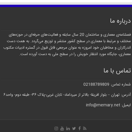
درباره ما
فصلنامه‌ی معماری و ساختمان 20 سال سابقه و فعالیت‌های حرفه‌ای در حوزه‌های
مختلف و مرتبط با معماری در سطح کشور منتشر و توزیع می‌گردد. به همت دست
اندرکاران و مخاطبان خود امروزه به عنوان مرجعی قابل قبول در گستره ادبیات مکتوب
معماری، جایگاه مورد انتظار خویش را در سطح ملی به دست آورده است.
تماس با ما
شماره تماس: 02188789809
آدرس: تهران – بلوار افریقا- بالاتر از میرداماد- تابان غربی-پلاک ۳۶- طبقه دوم- واحد۶
ایمیل: info@memary.net